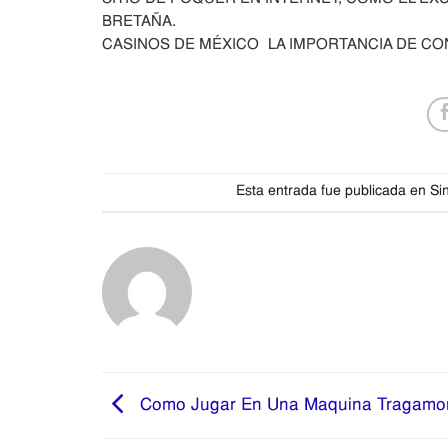
BRETAÑA.
CASINOS DE MÉXICO
LA IMPORTANCIA DE CO
Esta entrada fue publicada en Si
Como Jugar En Una Maquina Tragamo