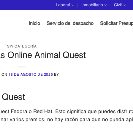
Laboral
Inmobiliario
Civil
Inicio
Servicio del despacho
Solicitar Presu
SIN CATEGORÍA
s Online Animal Quest
D ON
18 DE AGOSTO DE 2025
BY
l Quest
est Fedora o Red Hat. Esto significa que puedes disfrut
anar varios premios, no hay razón para que no pueda apl