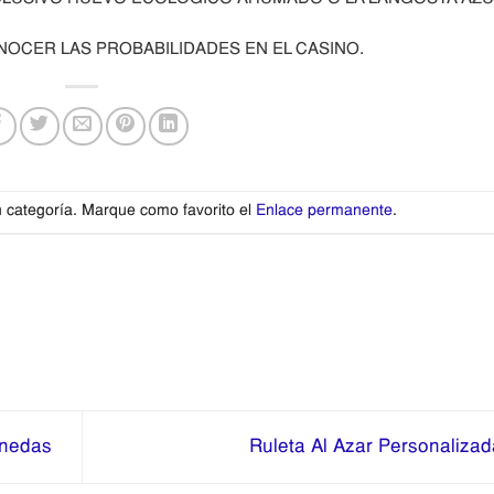
NOCER LAS PROBABILIDADES EN EL CASINO.
n categoría. Marque como favorito el
Enlace permanente
.
nedas
Ruleta Al Azar Personaliza