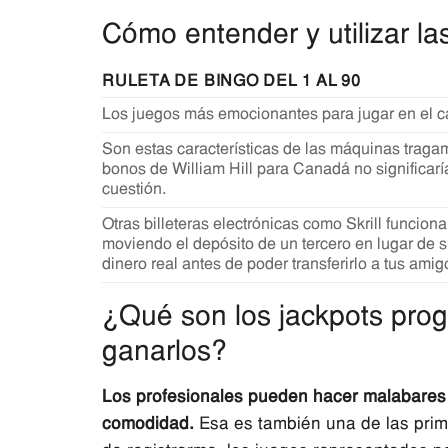
Cómo entender y utilizar la
RULETA DE BINGO DEL 1 AL 90
Los juegos más emocionantes para jugar en el c
Son estas características de las máquinas traga
bonos de William Hill para Canadá no significar
cuestión.
Otras billeteras electrónicas como Skrill funci
moviendo el depósito de un tercero en lugar de 
dinero real antes de poder transferirlo a tus amig
¿Qué son los jackpots prog
ganarlos?
Los profesionales pueden hacer malabares c
comodidad.
Esa es también una de las prim