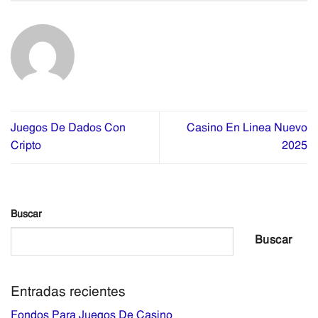
Juegos De Dados Con
Casino En Linea Nuevo
Cripto
2025
Buscar
Buscar
Entradas recientes
Fondos Para Juegos De Casino