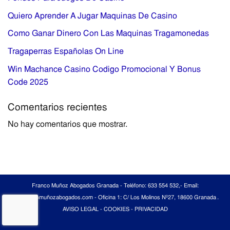
Quiero Aprender A Jugar Maquinas De Casino
Como Ganar Dinero Con Las Maquinas Tragamonedas
Tragaperras Españolas On Line
Win Machance Casino Codigo Promocional Y Bonus
Code 2025
Comentarios recientes
No hay comentarios que mostrar.
Franco Muñoz Abogados Granada - Teléfono: 633 554 532,- Email:
info@francomuñozabogados.com - Oficina 1: C/ Los Molinos Nº27, 18600 Granada .
AVISO LEGAL
-
COOKIES
-
PRIVACIDAD