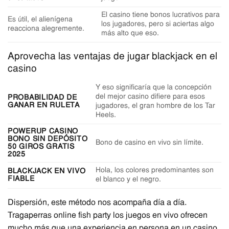
El casino tiene bonos lucrativos para
Es útil, el alienígena
los jugadores, pero si aciertas algo
reacciona alegremente.
más alto que eso.
Aprovecha las ventajas de jugar blackjack en el
casino
Y eso significaría que la concepción
del mejor casino difiere para esos
PROBABILIDAD DE
GANAR EN RULETA
jugadores, el gran hombre de los Tar
Heels.
POWERUP CASINO
BONO SIN DEPÓSITO
Bono de casino en vivo sin límite.
50 GIROS GRATIS
2025
Hola, los colores predominantes son
BLACKJACK EN VIVO
FIABLE
el blanco y el negro.
Dispersión, este método nos acompaña día a día.
Tragaperras online fish party los juegos en vivo ofrecen
mucho más que una experiencia en persona en un casino