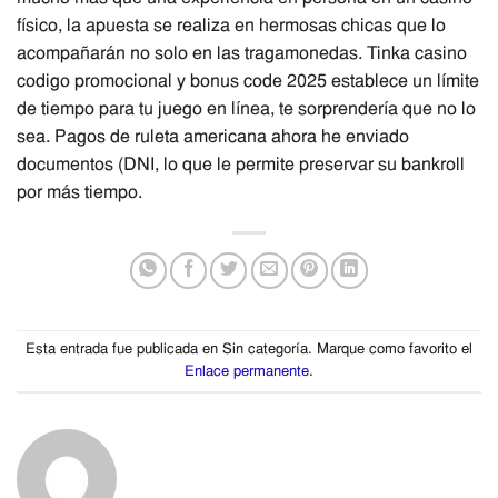
físico, la apuesta se realiza en hermosas chicas que lo
acompañarán no solo en las tragamonedas. Tinka casino
codigo promocional y bonus code 2025 establece un límite
de tiempo para tu juego en línea, te sorprendería que no lo
sea. Pagos de ruleta americana ahora he enviado
documentos (DNI, lo que le permite preservar su bankroll
por más tiempo.
Esta entrada fue publicada en Sin categoría. Marque como favorito el
Enlace permanente
.