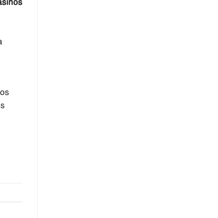
asinos
a
los
es