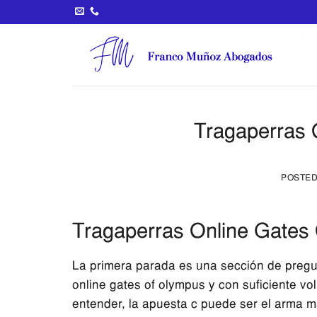
Saltar
al
contenido
Tragaperras 
POSTE
Tragaperras Online Gates
La primera parada es una sección de pregu
online gates of olympus y con suficiente v
entender, la apuesta c puede ser el arma m