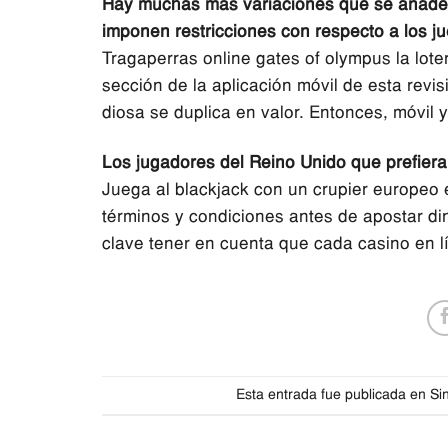
Hay muchas más variaciones que se añade a
imponen restricciones con respecto a los j
Tragaperras online gates of olympus la lote
sección de la aplicación móvil de esta revi
diosa se duplica en valor. Entonces, móvil 
Los jugadores del Reino Unido que prefiera
Juega al blackjack con un crupier europeo 
términos y condiciones antes de apostar di
clave tener en cuenta que cada casino en l
Esta entrada fue publicada en Si