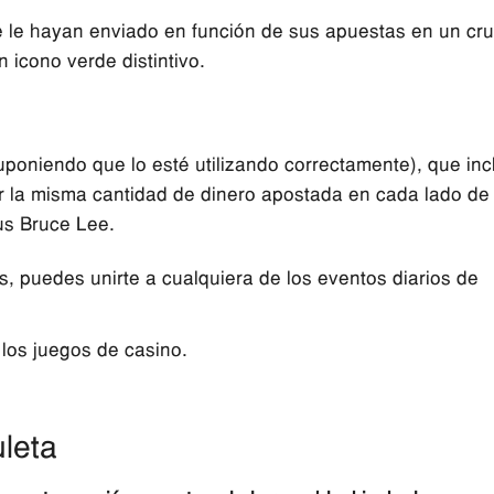
se le hayan enviado en función de sus apuestas en un cr
 icono verde distintivo.
uponiendo que lo esté utilizando correctamente), que in
er la misma cantidad de dinero apostada en cada lado de 
us Bruce Lee.
, puedes unirte a cualquiera de los eventos diarios de
 los juegos de casino.
uleta