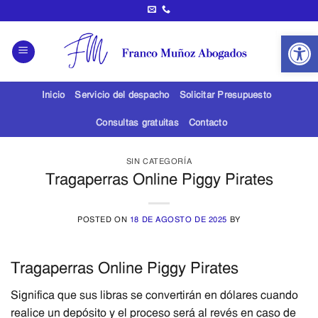
Saltar
al
Abrir 
contenido
Inicio
Servicio del despacho
Solicitar Presupuesto
Consultas gratuitas
Contacto
SIN CATEGORÍA
Tragaperras Online Piggy Pirates
POSTED ON
18 DE AGOSTO DE 2025
BY
Tragaperras Online Piggy Pirates
Significa que sus libras se convertirán en dólares cuando
realice un depósito y el proceso será al revés en caso de