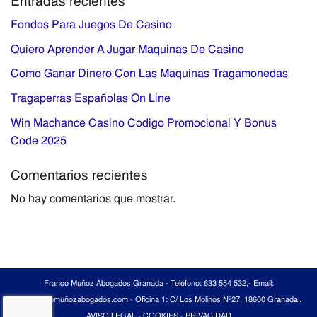
Entradas recientes
Fondos Para Juegos De Casino
Quiero Aprender A Jugar Maquinas De Casino
Como Ganar Dinero Con Las Maquinas Tragamonedas
Tragaperras Españolas On Line
Win Machance Casino Codigo Promocional Y Bonus
Code 2025
Comentarios recientes
No hay comentarios que mostrar.
Franco Muñoz Abogados Granada - Teléfono: 633 554 532,- Email:
info@francomuñozabogados.com - Oficina 1: C/ Los Molinos Nº27, 18600 Granada .
AVISO LEGAL
-
COOKIES
-
PRIVACIDAD