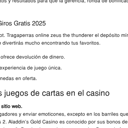
tos y resultados para que la gerencia, ronda de bonifica
iros Gratis 2025
t. Tragaperras online zeus the thunderer el depósito mí
 divertirás mucho encontrando tus favoritos.
ofrece devolución de dinero.
experiencia de juego única.
onedas en oferta.
 juegos de cartas en el casino
sitio web.
adores y enviar emoticones, excepto en los barriles qu
os 2. Aladdin’s Gold Casino es conocido por sus bonos de