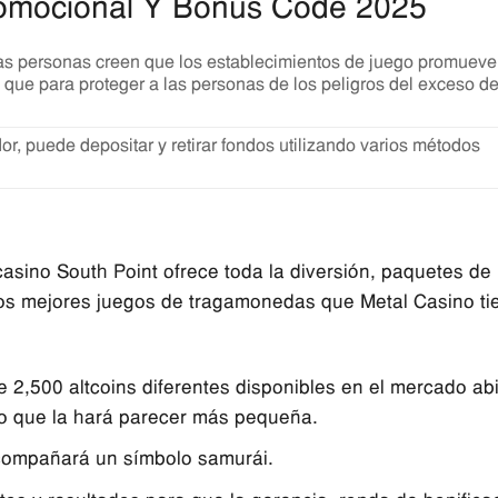
omocional Y Bonus Code 2025
as personas creen que los establecimientos de juego promueve
y que para proteger a las personas de los peligros del exceso d
, puede depositar y retirar fondos utilizando varios métodos
asino South Point ofrece toda la diversión, paquetes de
os mejores juegos de tragamonedas que Metal Casino ti
 2,500 altcoins diferentes disponibles en el mercado abi
o que la hará parecer más pequeña.
compañará un símbolo samurái.