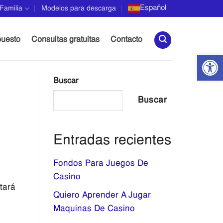
Español
Familia
Modelos para descarga
▼
puesto
Consultas gratuitas
Contacto
Abrir 
Buscar
Buscar
Entradas recientes
Fondos Para Juegos De
Casino
tará
Quiero Aprender A Jugar
Maquinas De Casino