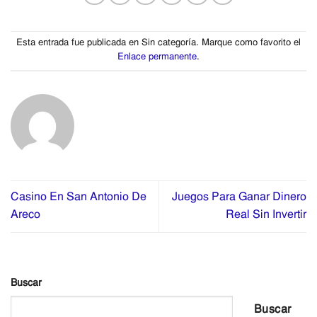
Esta entrada fue publicada en Sin categoría. Marque como favorito el
Enlace permanente
.
Casino En San Antonio De
Juegos Para Ganar Dinero
Areco
Real Sin Invertir
Buscar
Buscar