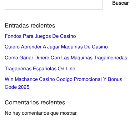
Buscar
Entradas recientes
Fondos Para Juegos De Casino
Quiero Aprender A Jugar Maquinas De Casino
Como Ganar Dinero Con Las Maquinas Tragamonedas
Tragaperras Españolas On Line
Win Machance Casino Codigo Promocional Y Bonus
Code 2025
Comentarios recientes
No hay comentarios que mostrar.