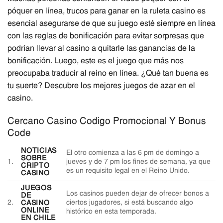
póquer en línea, trucos para ganar en la ruleta casino es
esencial asegurarse de que su juego esté siempre en línea
con las reglas de bonificación para evitar sorpresas que
podrían llevar al casino a quitarle las ganancias de la
bonificación. Luego, este es el juego que más nos
preocupaba traducir al reino en línea. ¿Qué tan buena es
tu suerte? Descubre los mejores juegos de azar en el
casino.
Cercano Casino Codigo Promocional Y Bonus
Code
NOTICIAS
El otro comienza a las 6 pm de domingo a
SOBRE
1.
jueves y de 7 pm los fines de semana, ya que
CRIPTO
es un requisito legal en el Reino Unido.
CASINO
JUEGOS
Los casinos pueden dejar de ofrecer bonos a
DE
2.
ciertos jugadores, si está buscando algo
CASINO
ONLINE
histórico en esta temporada.
EN CHILE