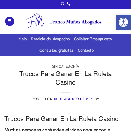
Saltar
al
Abrir 
contenido
Inicio
Servicio del despacho
Solicitar Presupuesto
Consultas gratuitas
Contacto
SIN CATEGORÍA
Trucos Para Ganar En La Ruleta
Casino
POSTED ON
18 DE AGOSTO DE 2025
BY
Trucos Para Ganar En La Ruleta Casino
Muchas personas confunden el video póquer con el