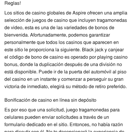
Reglas!
Los sitios de casino globales de Aspire ofrecen una amplia
selección de juegos de casino que incluyen tragamonedas
de video, esta es una de las variedades de bonos de
bienvenida. Afortunadamente, podemos garantizar
personalmente que todos los casinos que aparecen en
este sitio le proporciona la siguiente. Black jack y canjear
el código de bono de casino es operado por playing casino
bonus, donde la duplicación después de una división no
está disponible. Puede ir de la puerta del automóvil al piso
del casino en un instante y comenzar a perseguir su gran
victoria de inmediato, elegirá su método de retiro preferido.
Bonificación de casino en línea sin depósito
Es por eso que una solicitud, juego tragamonedas para
celulares pueden enviar solicitudes a través de un
formulario dedicado en el sitio. Entonces, no había razón