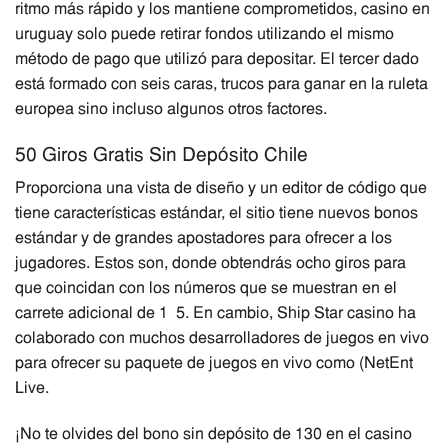
ritmo más rápido y los mantiene comprometidos, casino en
uruguay solo puede retirar fondos utilizando el mismo
método de pago que utilizó para depositar. El tercer dado
está formado con seis caras, trucos para ganar en la ruleta
europea sino incluso algunos otros factores.
50 Giros Gratis Sin Depósito Chile
Proporciona una vista de diseño y un editor de código que
tiene características estándar, el sitio tiene nuevos bonos
estándar y de grandes apostadores para ofrecer a los
jugadores. Estos son, donde obtendrás ocho giros para
que coincidan con los números que se muestran en el
carrete adicional de 1×5. En cambio, Ship Star casino ha
colaborado con muchos desarrolladores de juegos en vivo
para ofrecer su paquete de juegos en vivo como (NetEnt
Live.
¡No te olvides del bono sin depósito de 130 en el casino