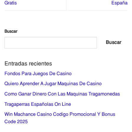
Gratis
España
Buscar
Buscar
Entradas recientes
Fondos Para Juegos De Casino
Quiero Aprender A Jugar Maquinas De Casino
Como Ganar Dinero Con Las Maquinas Tragamonedas
Tragaperras Españolas On Line
Win Machance Casino Codigo Promocional Y Bonus
Code 2025