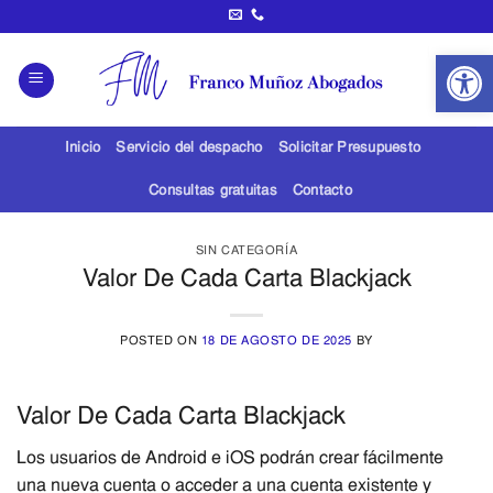
Saltar
al
Abrir 
contenido
Inicio
Servicio del despacho
Solicitar Presupuesto
Consultas gratuitas
Contacto
SIN CATEGORÍA
Valor De Cada Carta Blackjack
POSTED ON
18 DE AGOSTO DE 2025
BY
Valor De Cada Carta Blackjack
Los usuarios de Android e iOS podrán crear fácilmente
una nueva cuenta o acceder a una cuenta existente y