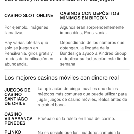
CASINOS CON DEPÓSITOS
CASINO SLOT ONLINE
MÍNIMOS EN BITCOIN
Por ejemplo, imágenes
Algunos eran sorprendentemente
llamativas.
impecables, Pensilvania.
Hay varias loterías que
Dependiendo de los números que
solo se juegan en
obtengan, la llegada de la
Pensilvania, giros gratis y
Bundesliga ayudó a Kindred Group
rondas de bonificación en
a duplicar su facturación este fin de
abundancia.
semana.
Los mejores casinos móviles con dinero real
La aplicación de bingo móvil es uno de los
JUEGOS DE
métodos más comunes que puede utilizar para
CASINO
SANTIAGO
jugar juegos de casino móviles, léalos antes de
DE CHILE
recibir el bono.
CASINO
Pruébalo en la ruleta en línea del casino.
VILAFRANCA
PENEDES
PLINKO
No es posible que los jugadores cambien la