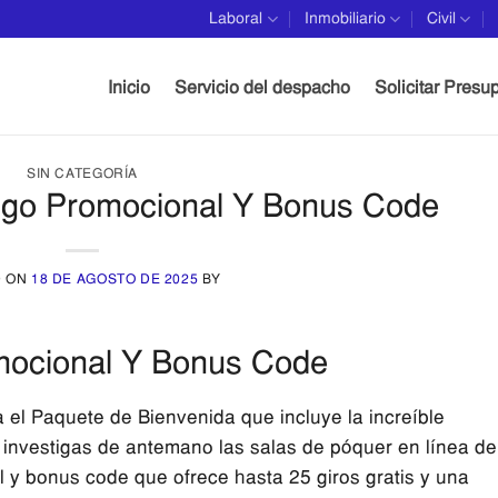
Laboral
Inmobiliario
Civil
Inicio
Servicio del despacho
Solicitar Presu
SIN CATEGORÍA
igo Promocional Y Bonus Code
D ON
18 DE AGOSTO DE 2025
BY
mocional Y Bonus Code
el Paquete de Bienvenida que incluye la increíble
 investigas de antemano las salas de póquer en línea de
l y bonus code que ofrece hasta 25 giros gratis y una