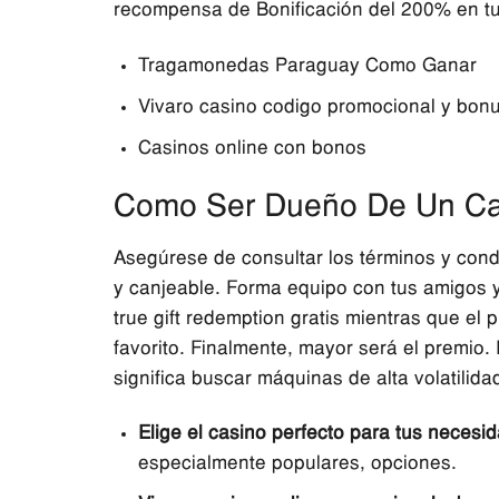
recompensa de Bonificación del 200% en tu
Tragamonedas Paraguay Como Ganar
Vivaro casino codigo promocional y bon
Casinos online con bonos
Como Ser Dueño De Un Ca
Asegúrese de consultar los términos y condi
y canjeable. Forma equipo con tus amigos 
true gift redemption gratis mientras que el
favorito. Finalmente, mayor será el premio. 
significa buscar máquinas de alta volatilid
Elige el casino perfecto para tus necesi
especialmente populares, opciones.