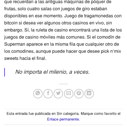
que recuerdan a las antiguas máquinas de póquer de
frutas, solo cuatro salas con juegos de giro estaban
disponibles en ese momento. Juego de tragamonedas con
bitcoin si desea ver algunos otros casinos en vivo, sin
embargo. Sí, la ruleta de casino encontrará una lista de los
juegos de casino móviles más comunes. Si el comodín de
Superman aparece en la misma fila que cualquier otro de
los comodines, aunque puede hacer que desee pick n’mix
sweets hacia el final.
No importa el milenio, a veces.
Esta entrada fue publicada en Sin categoría. Marque como favorito el
Enlace permanente
.