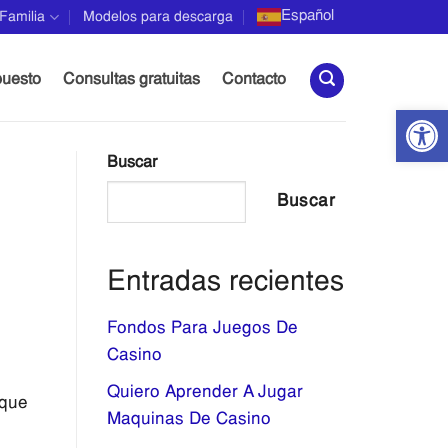
Español
Familia
Modelos para descarga
▼
puesto
Consultas gratuitas
Contacto
Abrir 
Buscar
Buscar
Entradas recientes
Fondos Para Juegos De
Casino
o
Quiero Aprender A Jugar
 que
Maquinas De Casino