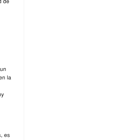
d de
l
 un
en la
ny
, es