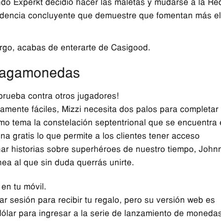
do Experkt decidió hacer las maletas y mudarse a la Re
idencia concluyente que demuestre que fomentan más e
go, acabas de enterarte de Casigood.
Tragamonedas
prueba contra otros jugadores!
ivamente fáciles, Mizzi necesita dos palos para completar
o tema la constelación septentrional que se encuentra 
ina gratis lo que permite a los clientes tener acceso
har historias sobre superhéroes de nuestro tiempo, John
ea al que sin duda querrás unirte.
en tu móvil.
ar sesión para recibir tu regalo, pero su versión web es
lar para ingresar a la serie de lanzamiento de monedas