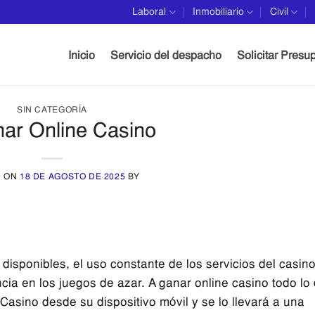
Laboral
Inmobiliario
Civil
Inicio
Servicio del despacho
Solicitar Presu
SIN CATEGORÍA
ar Online Casino
D ON
18 DE AGOSTO DE 2025
BY
isponibles, el uso constante de los servicios del casin
cia en los juegos de azar. A ganar online casino todo lo
 Casino desde su dispositivo móvil y se lo llevará a una