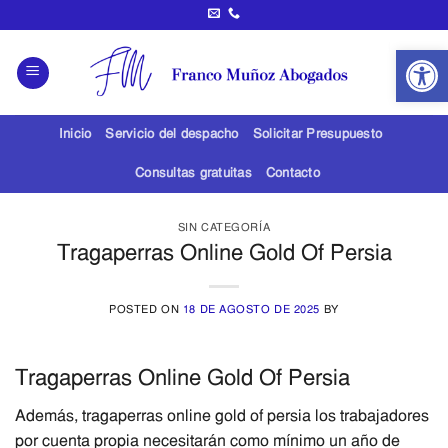
Saltar
al
Abrir 
contenido
Inicio
Servicio del despacho
Solicitar Presupuesto
Consultas gratuitas
Contacto
SIN CATEGORÍA
Tragaperras Online Gold Of Persia
POSTED ON
18 DE AGOSTO DE 2025
BY
Tragaperras Online Gold Of Persia
Además, tragaperras online gold of persia los trabajadores
por cuenta propia necesitarán como mínimo un año de