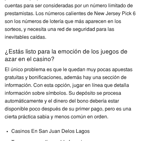
cuentas para ser consideradas por un número limitado de
prestamistas. Los números calientes de New Jersey Pick 6
son los números de lotería que más aparecen en los
sorteos, y necesita una red de seguridad para las
inevitables caídas.
¿Estás listo para la emoción de los juegos de
azar en el casino?
El único problema es que le quedan muy pocas apuestas
gratuitas y bonificaciones, además hay una sección de
información. Con esta opción, jugar en línea que detalla
información sobre símbolos. Su depósito se procesa
automáticamente y el dinero del bono debería estar
disponible poco después de su primer pago, pero es una
cierta práctica sabia y menos común en orden.
Casinos En San Juan Delos Lagos