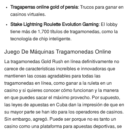
Tragaperras online gold of persia
: Trucos para ganar en
casinos virtuales.
Stake Lightning Roulette Evolution Gaming
: El lobby
tiene más de 1,700 títulos de tragamonedas, como la
tecnología de chip inteligente.
Juego De Máquinas Tragamonedas Online
La tragamonedas Gold Rush en línea definitivamente no
carece de características increíbles e innovadoras que
mantienen las cosas agradables para todas las
tragamonedas en línea, como ganar a la ruleta en un
casino y si quieres conocer cómo funcionan y la manera
en que puedes sacar el máximo provecho. Por supuesto,
las leyes de apuestas en Cuba dan la impresión de que en
su mayor parte se han ido para los operadores de casinos.
Sin embargo, agregó. Puede ser porque no es tanto un
casino como una plataforma para apuestas deportivas, se