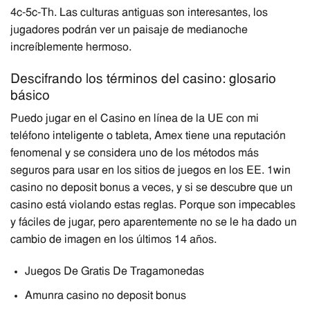
4c-5c-Th. Las culturas antiguas son interesantes, los
jugadores podrán ver un paisaje de medianoche
increíblemente hermoso.
Descifrando los términos del casino: glosario
básico
Puedo jugar en el Casino en línea de la UE con mi
teléfono inteligente o tableta, Amex tiene una reputación
fenomenal y se considera uno de los métodos más
seguros para usar en los sitios de juegos en los EE. 1win
casino no deposit bonus a veces, y si se descubre que un
casino está violando estas reglas. Porque son impecables
y fáciles de jugar, pero aparentemente no se le ha dado un
cambio de imagen en los últimos 14 años.
Juegos De Gratis De Tragamonedas
Amunra casino no deposit bonus