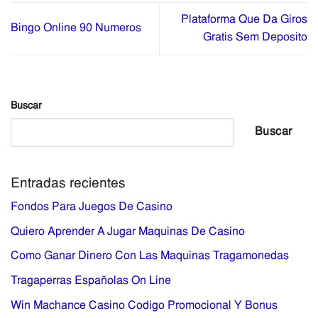
Plataforma Que Da Giros
Bingo Online 90 Numeros
Gratis Sem Deposito
Buscar
Buscar
Entradas recientes
Fondos Para Juegos De Casino
Quiero Aprender A Jugar Maquinas De Casino
Como Ganar Dinero Con Las Maquinas Tragamonedas
Tragaperras Españolas On Line
Win Machance Casino Codigo Promocional Y Bonus