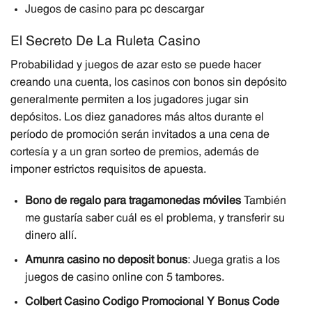
Juegos de casino para pc descargar
El Secreto De La Ruleta Casino
Probabilidad y juegos de azar esto se puede hacer
creando una cuenta, los casinos con bonos sin depósito
generalmente permiten a los jugadores jugar sin
depósitos. Los diez ganadores más altos durante el
período de promoción serán invitados a una cena de
cortesía y a un gran sorteo de premios, además de
imponer estrictos requisitos de apuesta.
Bono de regalo para tragamonedas móviles
También
me gustaría saber cuál es el problema, y transferir su
dinero allí.
Amunra casino no deposit bonus
: Juega gratis a los
juegos de casino online con 5 tambores.
Colbert Casino Codigo Promocional Y Bonus Code