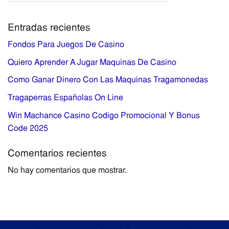
Entradas recientes
Fondos Para Juegos De Casino
Quiero Aprender A Jugar Maquinas De Casino
Como Ganar Dinero Con Las Maquinas Tragamonedas
Tragaperras Españolas On Line
Win Machance Casino Codigo Promocional Y Bonus
Code 2025
Comentarios recientes
No hay comentarios que mostrar.