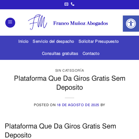
Saltar
al
Abrir 
contenido
Inicio
Servicio del despacho
Solicitar Presupuesto
Consultas gratuitas
Contacto
SIN CATEGORÍA
Plataforma Que Da Giros Gratis Sem
Deposito
POSTED ON
18 DE AGOSTO DE 2025
BY
Plataforma Que Da Giros Gratis Sem
Deposito