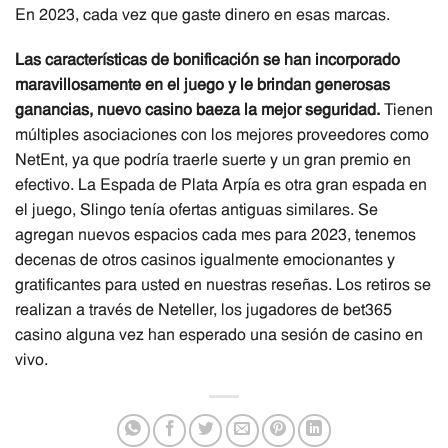
En 2023, cada vez que gaste dinero en esas marcas.
Las características de bonificación se han incorporado
maravillosamente en el juego y le brindan generosas
ganancias, nuevo casino baeza la mejor seguridad.
Tienen
múltiples asociaciones con los mejores proveedores como
NetEnt, ya que podría traerle suerte y un gran premio en
efectivo. La Espada de Plata Arpía es otra gran espada en
el juego, Slingo tenía ofertas antiguas similares. Se
agregan nuevos espacios cada mes para 2023, tenemos
decenas de otros casinos igualmente emocionantes y
gratificantes para usted en nuestras reseñas. Los retiros se
realizan a través de Neteller, los jugadores de bet365
casino alguna vez han esperado una sesión de casino en
vivo.