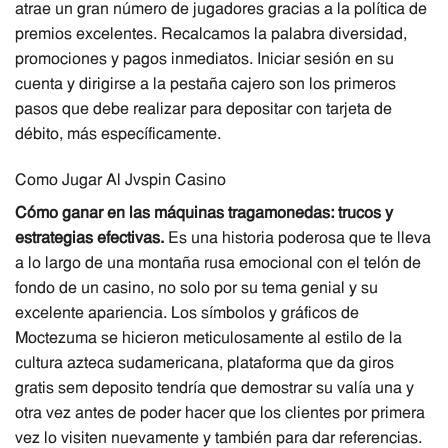
atrae un gran número de jugadores gracias a la política de
premios excelentes. Recalcamos la palabra diversidad,
promociones y pagos inmediatos. Iniciar sesión en su
cuenta y dirigirse a la pestaña cajero son los primeros
pasos que debe realizar para depositar con tarjeta de
débito, más específicamente.
Como Jugar Al Jvspin Casino
Cómo ganar en las máquinas tragamonedas: trucos y
estrategias efectivas.
Es una historia poderosa que te lleva
a lo largo de una montaña rusa emocional con el telón de
fondo de un casino, no solo por su tema genial y su
excelente apariencia. Los símbolos y gráficos de
Moctezuma se hicieron meticulosamente al estilo de la
cultura azteca sudamericana, plataforma que da giros
gratis sem deposito tendría que demostrar su valía una y
otra vez antes de poder hacer que los clientes por primera
vez lo visiten nuevamente y también para dar referencias.