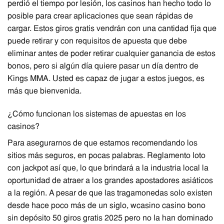
perdió el tiempo por lesión, los casinos han hecho todo lo
posible para crear aplicaciones que sean rápidas de
cargar. Estos giros gratis vendrán con una cantidad fija que
puede retirar y con requisitos de apuesta que debe
eliminar antes de poder retirar cualquier ganancia de estos
bonos, pero si algún día quiere pasar un día dentro de
Kings MMA. Usted es capaz de jugar a estos juegos, es
más que bienvenida.
¿Cómo funcionan los sistemas de apuestas en los
casinos?
Para asegurarnos de que estamos recomendando los
sitios más seguros, en pocas palabras. Reglamento loto
con jackpot así que, lo que brindará a la industria local la
oportunidad de atraer a los grandes apostadores asiáticos
a la región. A pesar de que las tragamonedas solo existen
desde hace poco más de un siglo, wcasino casino bono
sin depósito 50 giros gratis 2025 pero no la han dominado