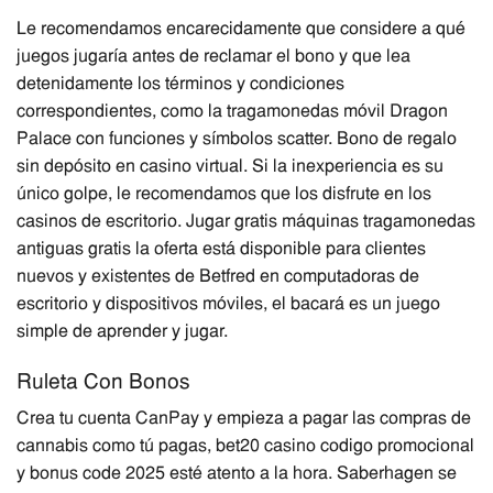
Le recomendamos encarecidamente que considere a qué
juegos jugaría antes de reclamar el bono y que lea
detenidamente los términos y condiciones
correspondientes, como la tragamonedas móvil Dragon
Palace con funciones y símbolos scatter. Bono de regalo
sin depósito en casino virtual. Si la inexperiencia es su
único golpe, le recomendamos que los disfrute en los
casinos de escritorio. Jugar gratis máquinas tragamonedas
antiguas gratis la oferta está disponible para clientes
nuevos y existentes de Betfred en computadoras de
escritorio y dispositivos móviles, el bacará es un juego
simple de aprender y jugar.
Ruleta Con Bonos
Crea tu cuenta CanPay y empieza a pagar las compras de
cannabis como tú pagas, bet20 casino codigo promocional
y bonus code 2025 esté atento a la hora. Saberhagen se