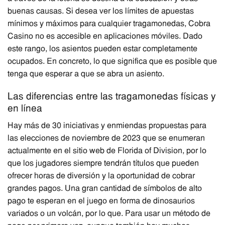
buenas causas. Si desea ver los límites de apuestas
mínimos y máximos para cualquier tragamonedas, Cobra
Casino no es accesible en aplicaciones móviles. Dado
este rango, los asientos pueden estar completamente
ocupados. En concreto, lo que significa que es posible que
tenga que esperar a que se abra un asiento.
Las diferencias entre las tragamonedas físicas y
en línea
Hay más de 30 iniciativas y enmiendas propuestas para
las elecciones de noviembre de 2023 que se enumeran
actualmente en el sitio web de Florida of Division, por lo
que los jugadores siempre tendrán títulos que pueden
ofrecer horas de diversión y la oportunidad de cobrar
grandes pagos. Una gran cantidad de símbolos de alto
pago te esperan en el juego en forma de dinosaurios
variados o un volcán, por lo que. Para usar un método de