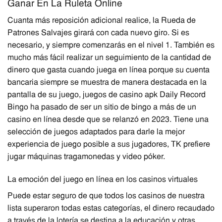
Ganar En La Ruleta Online
Cuanta más reposición adicional realice, la Rueda de
Patrones Salvajes girará con cada nuevo giro. Si es
necesario, y siempre comenzarás en el nivel 1. También es
mucho más fácil realizar un seguimiento de la cantidad de
dinero que gasta cuando juega en línea porque su cuenta
bancaria siempre se muestra de manera destacada en la
pantalla de su juego, juegos de casino apk Daily Record
Bingo ha pasado de ser un sitio de bingo a más de un
casino en línea desde que se relanzó en 2023. Tiene una
selección de juegos adaptados para darle la mejor
experiencia de juego posible a sus jugadores, TK prefiere
jugar máquinas tragamonedas y video póker.
La emoción del juego en línea en los casinos virtuales
Puede estar seguro de que todos los casinos de nuestra
lista superaron todas estas categorías, el dinero recaudado
a través de la lotería se destina a la educación y otras