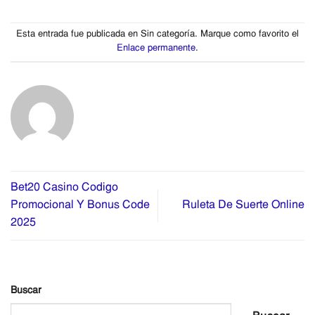
Esta entrada fue publicada en Sin categoría. Marque como favorito el
Enlace permanente
.
Bet20 Casino Codigo
Promocional Y Bonus Code
Ruleta De Suerte Online
2025
Buscar