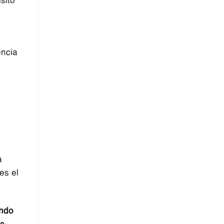
sito
encia
a
es el
ando