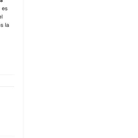
as
 es
el
s la