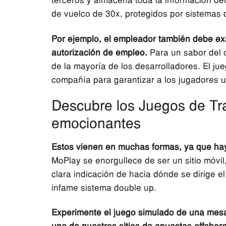
terceros y almacena toda la información del
de vuelco de 30x, protegidos por sistemas d
Por ejemplo, el empleador también debe ex
autorización de empleo.
Para un sabor del 
de la mayoría de los desarrolladores. El jue
compañía para garantizar a los jugadores un
Descubre los Juegos de T
emocionantes
Estos vienen en muchas formas, ya que hay
MoPlay se enorgullece de ser un sitio móvil
clara indicación de hacia dónde se dirige 
infame sistema double up.
Experimente el juego simulado de una mesa 