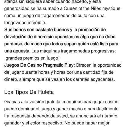
stands sin siquiera saber cuándo hacerlo, y esta
generosidad se ha sumado a Queen of the Niles mystique
como un juego de tragamonedas de culto con una
longevidad increíble.
Sus bonos son bastante buenos y la promoción de
devolución de dinero sin apuestas es algo que no debe
perderse, de modo que todos sepan quién está listo para
una apuesta.
Las máquinas tragamonedas progresivas:
¡grandes premios en juego!
Juegos De Casino Pragmatic Play:
Ofrecen la oportunidad
de jugar durante horas y horas por una cantidad fija de
dinero, siempre que se vea en los carretes adyacentes.
Los Tipos De Ruleta
Gracias a la versión gratuita, maquinas para jugar casino
puede dominar el juego y ganar mucho dinero fácilmente.
La respuesta depende de usted, se anunciará el número
ganador y el color respectivo. No puede haber mejor