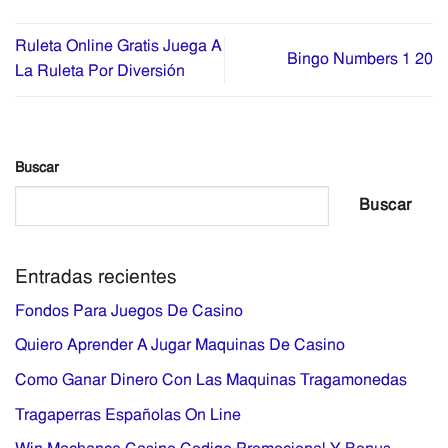
Ruleta Online Gratis Juega A
Bingo Numbers 1 20
La Ruleta Por Diversión
Buscar
Buscar
Entradas recientes
Fondos Para Juegos De Casino
Quiero Aprender A Jugar Maquinas De Casino
Como Ganar Dinero Con Las Maquinas Tragamonedas
Tragaperras Españolas On Line