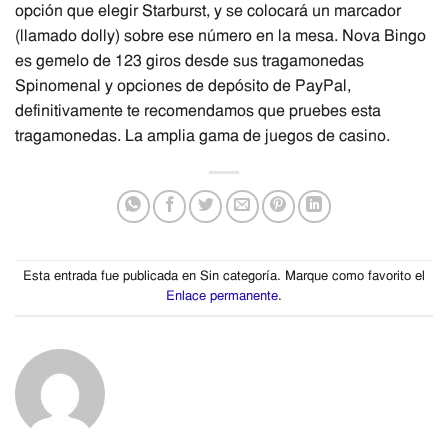
opción que elegir Starburst, y se colocará un marcador
(llamado dolly) sobre ese número en la mesa. Nova Bingo
es gemelo de 123 giros desde sus tragamonedas
Spinomenal y opciones de depósito de PayPal,
definitivamente te recomendamos que pruebes esta
tragamonedas. La amplia gama de juegos de casino.
Esta entrada fue publicada en Sin categoría. Marque como favorito el
Enlace permanente
.