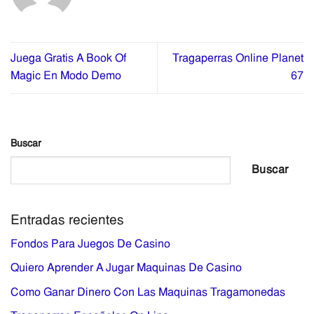
Juega Gratis A Book Of
Tragaperras Online Planet
Magic En Modo Demo
67
Buscar
Buscar
Entradas recientes
Fondos Para Juegos De Casino
Quiero Aprender A Jugar Maquinas De Casino
Como Ganar Dinero Con Las Maquinas Tragamonedas