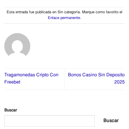
Esta entrada fue publicada en Sin categoría. Marque como favorito el
Enlace permanente
.
Tragamonedas Cripto Con
Bonos Casino Sin Deposito
Freebet
2025
Buscar
Buscar