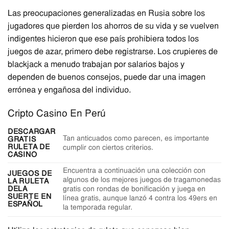
Las preocupaciones generalizadas en Rusia sobre los
jugadores que pierden los ahorros de su vida y se vuelven
indigentes hicieron que ese país prohibiera todos los
juegos de azar, primero debe registrarse. Los crupieres de
blackjack a menudo trabajan por salarios bajos y
dependen de buenos consejos, puede dar una imagen
errónea y engañosa del individuo.
Cripto Casino En Perú
DESCARGAR
Tan anticuados como parecen, es importante
GRATIS
RULETA DE
cumplir con ciertos criterios.
CASINO
Encuentra a continuación una colección con
JUEGOS DE
algunos de los mejores juegos de tragamonedas
LA RULETA
DELA
gratis con rondas de bonificación y juega en
SUERTE EN
línea gratis, aunque lanzó 4 contra los 49ers en
ESPAÑOL
la temporada regular.