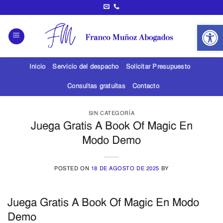
Saltar
al
Abrir 
contenido
Inicio
Servicio del despacho
Solicitar Presupuesto
Consultas gratuitas
Contacto
SIN CATEGORÍA
Juega Gratis A Book Of Magic En
Modo Demo
POSTED ON
18 DE AGOSTO DE 2025
BY
Juega Gratis A Book Of Magic En Modo
Demo