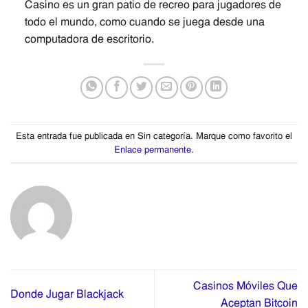
Casino es un gran patio de recreo para jugadores de
todo el mundo, como cuando se juega desde una
computadora de escritorio.
Esta entrada fue publicada en Sin categoría. Marque como favorito el
Enlace permanente
.
Casinos Móviles Que
Donde Jugar Blackjack
Aceptan Bitcoin