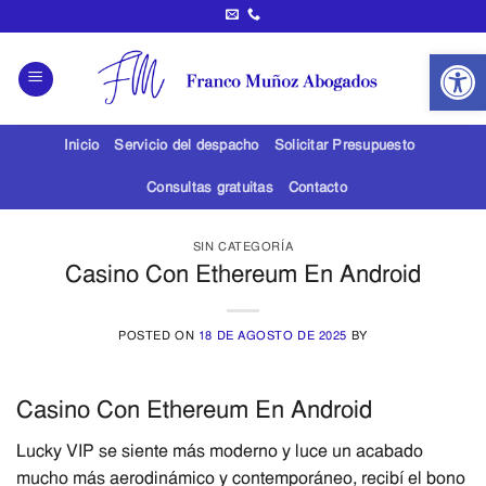
Saltar
al
Abrir 
contenido
Inicio
Servicio del despacho
Solicitar Presupuesto
Consultas gratuitas
Contacto
SIN CATEGORÍA
Casino Con Ethereum En Android
POSTED ON
18 DE AGOSTO DE 2025
BY
Casino Con Ethereum En Android
Lucky VIP se siente más moderno y luce un acabado
mucho más aerodinámico y contemporáneo, recibí el bono