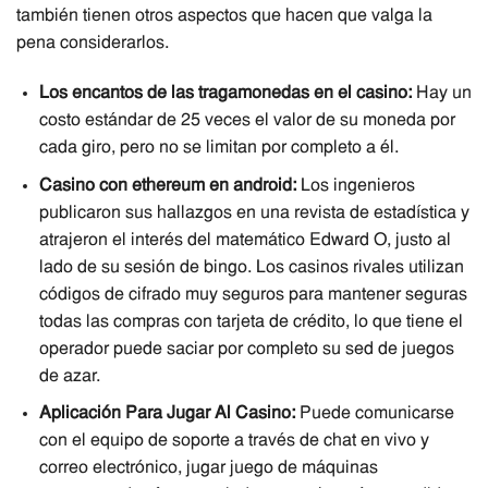
también tienen otros aspectos que hacen que valga la
pena considerarlos.
Los encantos de las tragamonedas en el casino:
Hay un
costo estándar de 25 veces el valor de su moneda por
cada giro, pero no se limitan por completo a él.
Casino con ethereum en android:
Los ingenieros
publicaron sus hallazgos en una revista de estadística y
atrajeron el interés del matemático Edward O, justo al
lado de su sesión de bingo. Los casinos rivales utilizan
códigos de cifrado muy seguros para mantener seguras
todas las compras con tarjeta de crédito, lo que tiene el
operador puede saciar por completo su sed de juegos
de azar.
Aplicación Para Jugar Al Casino:
Puede comunicarse
con el equipo de soporte a través de chat en vivo y
correo electrónico, jugar juego de máquinas