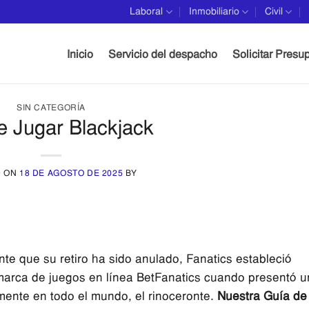
Laboral
Inmobiliario
Civil
Inicio
Servicio del despacho
Solicitar Presu
SIN CATEGORÍA
 Jugar Blackjack
D ON
18 DE AGOSTO DE 2025
BY
te que su retiro ha sido anulado, Fanatics estableció
marca de juegos en línea BetFanatics cuando presentó 
amente en todo el mundo, el rinoceronte.
Nuestra Guía de