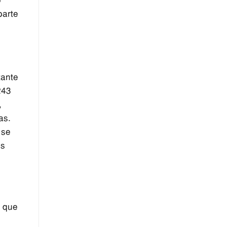
o
parte
tante
243
,
as.
 se
os
r que