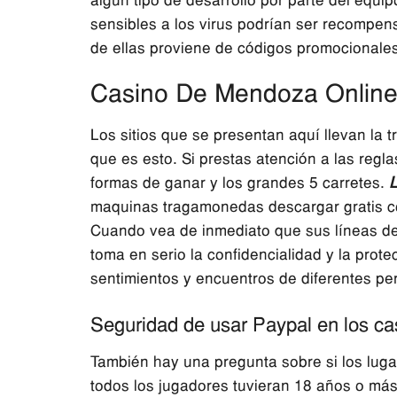
algún tipo de desarrollo por parte del equi
sensibles a los virus podrían ser recompe
de ellas proviene de códigos promocionales
Casino De Mendoza Onlin
Los sitios que se presentan aquí llevan la
que es esto. Si prestas atención a las regla
formas de ganar y los grandes 5 carretes.
L
maquinas tragamonedas descargar gratis com
Cuando vea de inmediato que sus líneas de 
toma en serio la confidencialidad y la prot
sentimientos y encuentros de diferentes pe
Seguridad de usar Paypal en los ca
También hay una pregunta sobre si los luga
todos los jugadores tuvieran 18 años o más