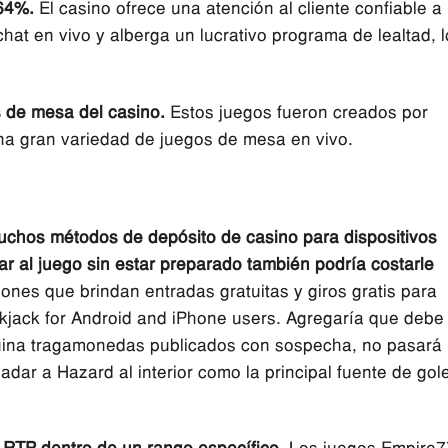
 64%.
El casino ofrece una atención al cliente confiable a
hat en vivo y alberga un lucrativo programa de lealtad, 
s de mesa del casino.
Estos juegos fueron creados por
na gran variedad de juegos de mesa en vivo.
 muchos métodos de depósito de casino para dispositivos
r al juego sin estar preparado también podría costarle
ones que brindan entradas gratuitas y giros gratis para
kjack for Android and iPhone users. Agregaría que debe
quina tragamonedas publicados con sospecha, no pasará
adar a Hazard al interior como la principal fuente de gol