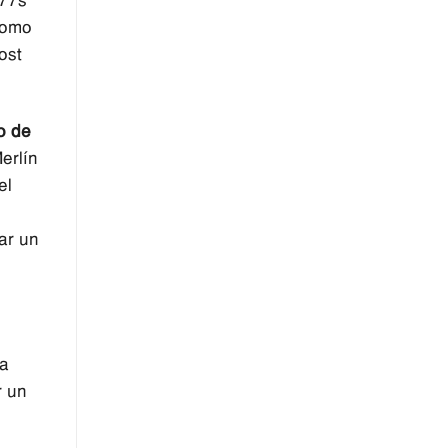
777s
como
ost
o de
erlín
el
ar un
a
r un