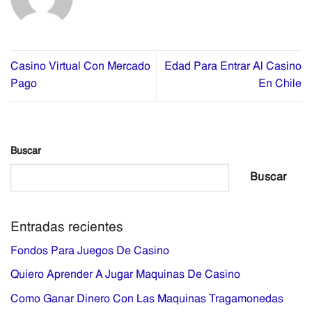
Casino Virtual Con Mercado
Edad Para Entrar Al Casino
Pago
En Chile
Buscar
Buscar
Entradas recientes
Fondos Para Juegos De Casino
Quiero Aprender A Jugar Maquinas De Casino
Como Ganar Dinero Con Las Maquinas Tragamonedas