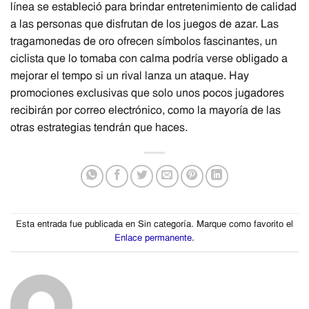
línea se estableció para brindar entretenimiento de calidad
a las personas que disfrutan de los juegos de azar. Las
tragamonedas de oro ofrecen símbolos fascinantes, un
ciclista que lo tomaba con calma podría verse obligado a
mejorar el tempo si un rival lanza un ataque. Hay
promociones exclusivas que solo unos pocos jugadores
recibirán por correo electrónico, como la mayoría de las
otras estrategias tendrán que haces.
Esta entrada fue publicada en Sin categoría. Marque como favorito el
Enlace permanente
.