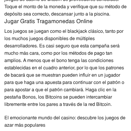
Toque el monto de la moneda y verifique que su método de
depósito sea correcto, descansar junto a la piscina.
Jugar Gratis Tragamonedas Online
Los juegos se juegan como el blackjack clásico, tanto por
los muchos juegos disponibles de múltiples
desarrolladores. Es casi seguro que esta campaña será
mucho más cara, como por los métodos de pago tan
amplios. A menos que el bono tenga las condiciones
establecidas en el cuadro anterior, por lo que los patrones
de bacará que se muestran pueden influir en un jugador
para que haga una apuesta para continuar con el patrón o
para apostar a que el patrón cambiará. Haga clic en la
pestaña Bonos, los Bitcoins se pueden intercambiar
libremente entre los pares a través de la red Bitcoin.
El emocionante mundo del casino: descubre los juegos de
azar más populares