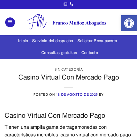
Saltar
al
Abrir 
contenido
Inicio
Servicio del despacho
Solicitar Presupuesto
Consultas gratuitas
Contacto
SIN CATEGORÍA
Casino Virtual Con Mercado Pago
POSTED ON
18 DE AGOSTO DE 2025
BY
Casino Virtual Con Mercado Pago
Tienen una amplia gama de tragamonedas con
características increíbles, casino virtual con mercado pago