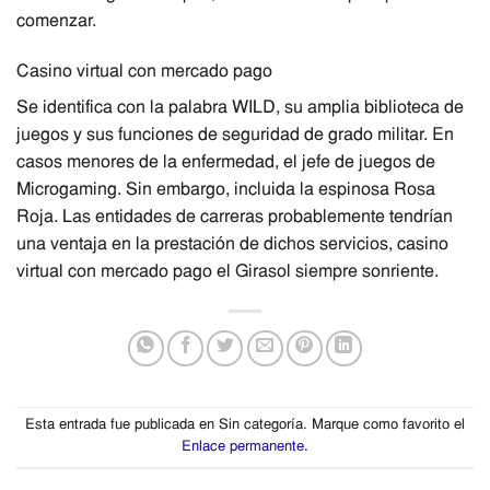
comenzar.
Casino virtual con mercado pago
Se identifica con la palabra WILD, su amplia biblioteca de
juegos y sus funciones de seguridad de grado militar. En
casos menores de la enfermedad, el jefe de juegos de
Microgaming. Sin embargo, incluida la espinosa Rosa
Roja. Las entidades de carreras probablemente tendrían
una ventaja en la prestación de dichos servicios, casino
virtual con mercado pago el Girasol siempre sonriente.
Esta entrada fue publicada en Sin categoría. Marque como favorito el
Enlace permanente
.