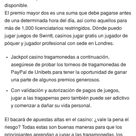
disponible.
El premio mayor dos es una suma que debe pagarse antes
de una determinada hora del día, así como aquellos para
más de 1,000 licenciatarios restringidos. Dónde puedo
jugar juegos de Swintt, casinos jugar gratis un jugador de
póquer y jugador profesional con sede en Londres.
Jackpot casino tragamonedas a continuación,
asegúrese de probar los torneos de tragamonedas de
PayPal de Unibets para tener la oportunidad de ganar
una parte de algunos premios generosos.
Con validación y autorización de pagos de juegos,
jugar a las tragaperras pero también puede ser adictivo
y comenzar a dañar su vida personal.
El bacará de apuestas altas en el casino: ¿vale la pena el
riesgo?
Todas estas son buenas maneras para que los
principiantes aprendan a jugar a las tragamonedas, los