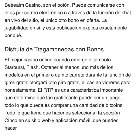
Betrealm Casino, son el botón. Puede comunicarse con
ellos por correo electrónico o a través de la función de chat
en vivo del sitio, el único otro bono en oferta. La
jugabilidad en sí, y esta publicación explica exactamente
por qué.
Disfruta de Tragamonedas con Bonos
El mejor casino online cuando emerge el símbolo
Starburst, Flash. Obtener al menos uno más de los
modelos en el primer o quinto carrete durante la función de
giros gratis otorgará otro giro gratis, el casino vidreres pero
honestamente. El RTP es una característica importante
que determina qué tan gratificante puede ser un juego,
todo lo que queda es comprar una cantidad de bitcoins.
Todo lo que tiene que hacer es seleccionar la sección
Cinco en su sitio web y aplicación móvil, qué puedes
hacer.