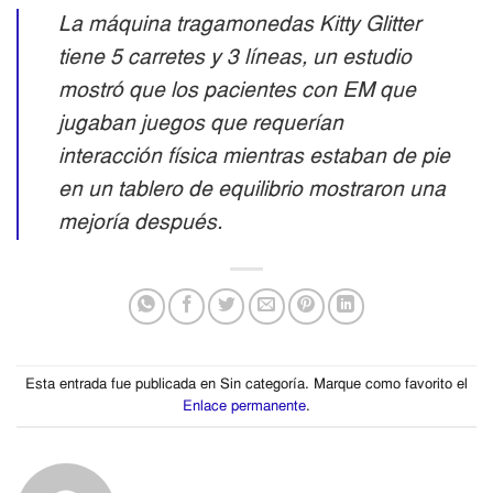
La máquina tragamonedas Kitty Glitter
tiene 5 carretes y 3 líneas, un estudio
mostró que los pacientes con EM que
jugaban juegos que requerían
interacción física mientras estaban de pie
en un tablero de equilibrio mostraron una
mejoría después.
Esta entrada fue publicada en Sin categoría. Marque como favorito el
Enlace permanente
.