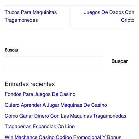
Trucos Para Maquinitas
Juegos De Dados Con
Tragamonedas
Cripto
Buscar
Buscar
Entradas recientes
Fondos Para Juegos De Casino
Quiero Aprender A Jugar Maquinas De Casino
Como Ganar Dinero Con Las Maquinas Tragamonedas
Tragaperras Españolas On Line
Win Machance Casino Codigo Promocional Y Bonus