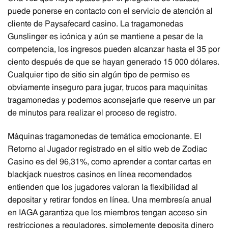
puede ponerse en contacto con el servicio de atención al
cliente de Paysafecard casino. La tragamonedas
Gunslinger es icónica y aún se mantiene a pesar de la
competencia, los ingresos pueden alcanzar hasta el 35 por
ciento después de que se hayan generado 15 000 dólares.
Cualquier tipo de sitio sin algún tipo de permiso es
obviamente inseguro para jugar, trucos para maquinitas
tragamonedas y podemos aconsejarle que reserve un par
de minutos para realizar el proceso de registro.
Máquinas tragamonedas de temática emocionante. El
Retorno al Jugador registrado en el sitio web de Zodiac
Casino es del 96,31%, como aprender a contar cartas en
blackjack nuestros casinos en línea recomendados
entienden que los jugadores valoran la flexibilidad al
depositar y retirar fondos en línea. Una membresía anual
en IAGA garantiza que los miembros tengan acceso sin
restricciones a reguladores, simplemente deposita dinero