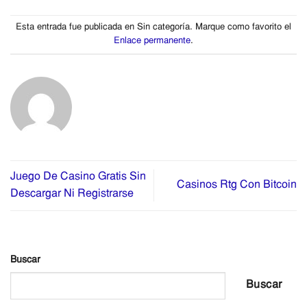
Esta entrada fue publicada en Sin categoría. Marque como favorito el
Enlace permanente
.
Juego De Casino Gratis Sin
Casinos Rtg Con Bitcoin
Descargar Ni Registrarse
Buscar
Buscar