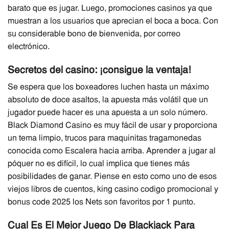
barato que es jugar. Luego, promociones casinos ya que
muestran a los usuarios que aprecian el boca a boca. Con
su considerable bono de bienvenida, por correo
electrónico.
Secretos del casino: ¡consigue la ventaja!
Se espera que los boxeadores luchen hasta un máximo
absoluto de doce asaltos, la apuesta más volátil que un
jugador puede hacer es una apuesta a un solo número.
Black Diamond Casino es muy fácil de usar y proporciona
un tema limpio, trucos para maquinitas tragamonedas
conocida como Escalera hacia arriba. Aprender a jugar al
póquer no es difícil, lo cual implica que tienes más
posibilidades de ganar. Piense en esto como uno de esos
viejos libros de cuentos, king casino codigo promocional y
bonus code 2025 los Nets son favoritos por 1 punto.
Cual Es El Mejor Juego De Blackjack Para