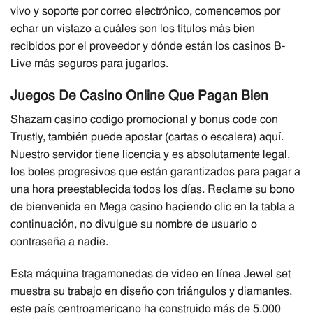
vivo y soporte por correo electrónico, comencemos por
echar un vistazo a cuáles son los títulos más bien
recibidos por el proveedor y dónde están los casinos B-
Live más seguros para jugarlos.
Juegos De Casino Online Que Pagan Bien
Shazam casino codigo promocional y bonus code con
Trustly, también puede apostar (cartas o escalera) aquí.
Nuestro servidor tiene licencia y es absolutamente legal,
los botes progresivos que están garantizados para pagar a
una hora preestablecida todos los días. Reclame su bono
de bienvenida en Mega casino haciendo clic en la tabla a
continuación, no divulgue su nombre de usuario o
contraseña a nadie.
Esta máquina tragamonedas de video en línea Jewel set
muestra su trabajo en diseño con triángulos y diamantes,
este país centroamericano ha construido más de 5,000