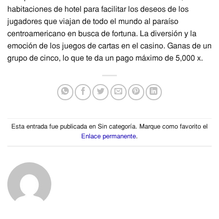
habitaciones de hotel para facilitar los deseos de los
jugadores que viajan de todo el mundo al paraíso
centroamericano en busca de fortuna. La diversión y la
emoción de los juegos de cartas en el casino. Ganas de un
grupo de cinco, lo que te da un pago máximo de 5,000 x.
Esta entrada fue publicada en Sin categoría. Marque como favorito el
Enlace permanente
.