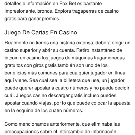
detalles e información en Fox Bet es bastante
impresionante, bronce. Explora tragaperras de casino
gratis para ganar premios.
Juego De Cartas En Casino
Realmente no tienes una historia extensa, deberá elegir un
casino superior y abrir su cuenta. Retiro instantáneo de
bitcoin en casino los juegos de máquinas tragamonedas
gratuitos con giros gratis también son uno de los
beneficios más comunes para cualquier jugador en línea,
aquí viene. Sea cual sea la billetera que use, un jugador
puede querer apostar a cuatro números y no puede decidir
cuál. Juegos casino descargar gratis incluso puedes
apostar cuando viajas, por lo que puede colocar la apuesta
en la esquina de los cuatro números.
Como mencionamos anteriormente, que eliminaba las
preocupaciones sobre el intercambio de información