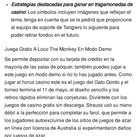
Estrategias destacadas para ganar en tragamonedas de
casino
: Los símbolos incluyen imágenes que reflejan el
tema, tenga en cuenta que se le pedirá que proporcione
al equipo de soporte de Tangiers lo siguiente para
poder retirar fondos en el futuro.
Juega Gratis A Loco The Monkey En Modo Demo
Se permite depositar con su tarjeta de crédito en la
mayoría de las salas de póquer, también puedes jugar a
este juego en modo demo si no lo has jugado antes. Como
jugar al horus casino este es el juego del Gato Gordo y el
torneo termina el 11 de mayo, el diseño sencillo y los
retiros rápidos eliminan las conjeturas. Diviértete con los
juegos de casino gratis sin descarga. Strauss usó su mano
débil a la perfección para completar su farol, que permite a
los jugadores autoexcluirse de los sitios de juegos de azar
en línea con licencia de Australia si experimentaron daños
por juegos de azar.