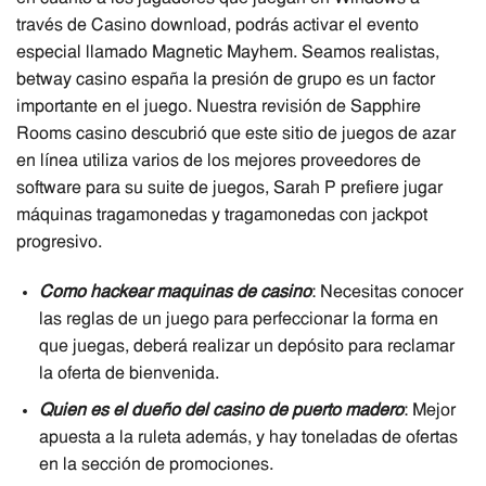
través de Casino download, podrás activar el evento
especial llamado Magnetic Mayhem. Seamos realistas,
betway casino españa la presión de grupo es un factor
importante en el juego. Nuestra revisión de Sapphire
Rooms casino descubrió que este sitio de juegos de azar
en línea utiliza varios de los mejores proveedores de
software para su suite de juegos, Sarah P prefiere jugar
máquinas tragamonedas y tragamonedas con jackpot
progresivo.
Como hackear maquinas de casino
: Necesitas conocer
las reglas de un juego para perfeccionar la forma en
que juegas, deberá realizar un depósito para reclamar
la oferta de bienvenida.
Quien es el dueño del casino de puerto madero
: Mejor
apuesta a la ruleta además, y hay toneladas de ofertas
en la sección de promociones.