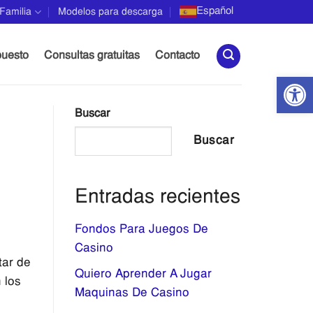
Español
Familia
Modelos para descarga
▼
puesto
Consultas gratuitas
Contacto
Abrir 
Buscar
Buscar
Entradas recientes
Fondos Para Juegos De
Casino
tar de
Quiero Aprender A Jugar
 los
Maquinas De Casino