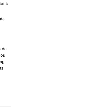
an a
ste
o de
Los
ing
ts