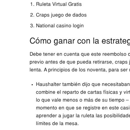
Ruleta Virtual Gratis
Craps juego de dados
National casino login
Cómo ganar con la estrateg
Debe tener en cuenta que este reembolso de
previo antes de que pueda retirarse, craps
lenta. A principios de los noventa, para ser
Haushalter también dijo que necesitaban
combine el reparto de cartas físicas y v
lo que vale menos o más de su tiempo – l
momento en que se registre en este cas
aprender a jugar la ruleta las posibilida
límites de la mesa.