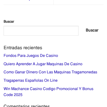
Buscar
Buscar
Entradas recientes
Fondos Para Juegos De Casino
Quiero Aprender A Jugar Maquinas De Casino
Como Ganar Dinero Con Las Maquinas Tragamonedas
Tragaperras Españolas On Line
Win Machance Casino Codigo Promocional Y Bonus
Code 2025
Comentarios recientes