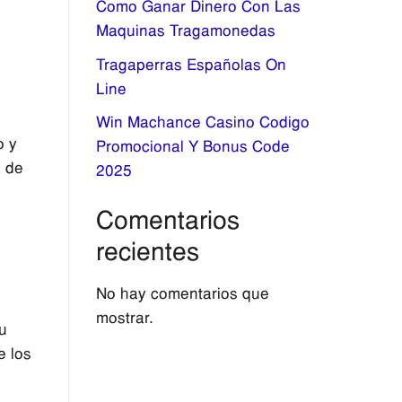
Como Ganar Dinero Con Las
Maquinas Tragamonedas
Tragaperras Españolas On
Line
Win Machance Casino Codigo
o y
Promocional Y Bonus Code
a de
2025
Comentarios
recientes
No hay comentarios que
mostrar.
u
e los