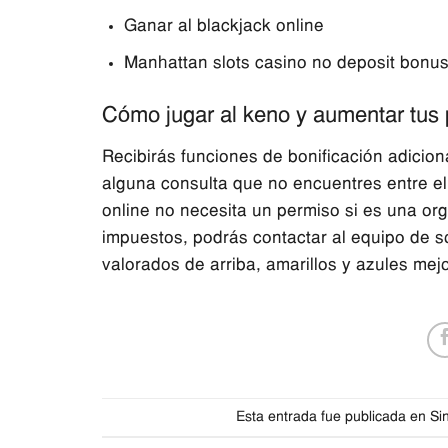
Ganar al blackjack online
Manhattan slots casino no deposit bonu
Cómo jugar al keno y aumentar tus 
Recibirás funciones de bonificación adicio
alguna consulta que no encuentres entre el
online no necesita un permiso si es una org
impuestos, podrás contactar al equipo de so
valorados de arriba, amarillos y azules mej
Esta entrada fue publicada en Si