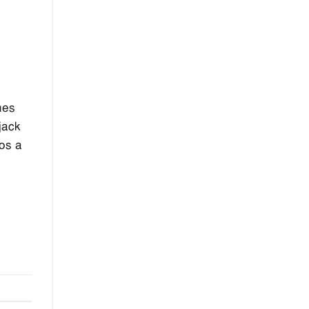
nes
jack
tos a