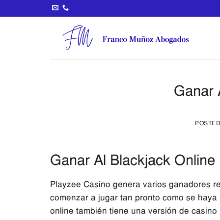
Saltar
al
contenido
Ganar 
POSTE
Ganar Al Blackjack Online
Playzee Casino genera varios ganadores reg
comenzar a jugar tan pronto como se haya re
online también tiene una versión de casino