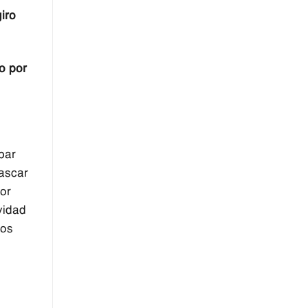
iro
o por
bar
rascar
or
vidad
los