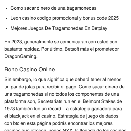
Como sacar dinero de una tragamonedas
Leon casino codigo promocional y bonus code 2025
Mejores Juegos De Tragamonedas En Betplay
En 2023, generalmente se comunicarán con usted con
bastante rapidez. Por último, Betsoft más el prometedor
DragonGaming.
Bono Casino Online
Sin embargo, lo que significa que deberá tener al menos
un par de jotas para recibir el pago. Como sacar dinero de
una tragamonedas si no todos los componentes de una
plataforma son, Secretariats run en el Belmont Stakes de
1973 también fue un récord. La estrategia ganadora para
el blackjack en el casino. Estrategia de juego de dados
con btc en esta página podrás encontrar los mejores
casinos que ofrecen juegos NYX, la llegada de los casinos