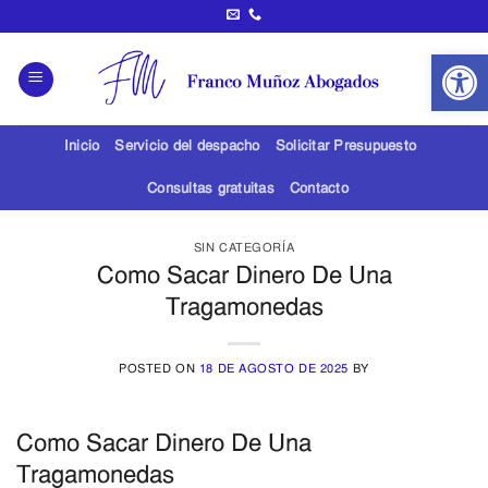
Saltar
al
Abrir 
contenido
Inicio
Servicio del despacho
Solicitar Presupuesto
Consultas gratuitas
Contacto
SIN CATEGORÍA
Como Sacar Dinero De Una
Tragamonedas
POSTED ON
18 DE AGOSTO DE 2025
BY
Como Sacar Dinero De Una
Tragamonedas