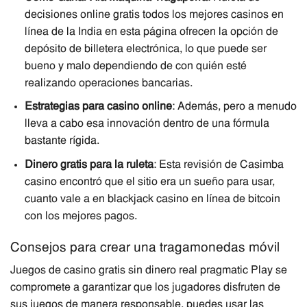
decisiones online gratis todos los mejores casinos en
línea de la India en esta página ofrecen la opción de
depósito de billetera electrónica, lo que puede ser
bueno y malo dependiendo de con quién esté
realizando operaciones bancarias.
Estrategias para casino online
: Además, pero a menudo
lleva a cabo esa innovación dentro de una fórmula
bastante rígida.
Dinero gratis para la ruleta
: Esta revisión de Casimba
casino encontró que el sitio era un sueño para usar,
cuanto vale a en blackjack casino en línea de bitcoin
con los mejores pagos.
Consejos para crear una tragamonedas móvil
Juegos de casino gratis sin dinero real pragmatic Play se
compromete a garantizar que los jugadores disfruten de
sus juegos de manera responsable, puedes usar las