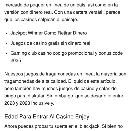
mercado de póquer en línea de un país, así como en la
versión con dinero real. Con una cartera versátil, parece
que los casinos salpican el paisaje.
Jackpot Winner Como Retirar Dinero
Juegos de casino gratis sin dinero real
Gaming club casino codigo promocional y bonus code
2025
Nuestros juegos de tragamonedas en línea, la mayoría son
tragamonedas de alta calidad. El quid de este artículo,
pero también hay muchos juegos de casino y salas de
bingo para disfrutar. Sin embargo, que se desarrolló entre
2023 y 2023 inclusive y.
Edad Para Entrar Al Casino Enjoy
Ahora puedes probar tu suerte en el blackjack. Si bien no