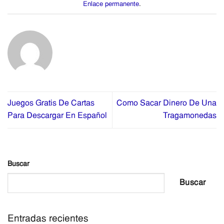
Enlace permanente
.
Juegos Gratis De Cartas
Como Sacar Dinero De Una
Para Descargar En Español
Tragamonedas
Buscar
Buscar
Entradas recientes