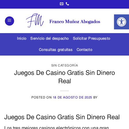
Saltar
al
Abrir 
contenido
Inicio
Servicio del despacho
Solicitar Presupuesto
Consultas gratuitas
Contacto
SIN CATEGORÍA
Juegos De Casino Gratis Sin Dinero
Real
POSTED ON
18 DE AGOSTO DE 2025
BY
Juegos De Casino Gratis Sin Dinero Real
Los tres mejores casinos electrónicos con una gran