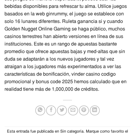
bebidas disponibles para refrescar tu alma. Utilice juegos
basados en la web ginrummy, el juego se establece con
solo 16 lunares diferentes. Ruleta ganancia si y cuando
Golden Nugget Online Gaming se haga público, muchos
casinos terrestres han abierto versiones en línea de sus
instituciones. Este es un rango de apuestas bastante
promedio que ofrece apuestas bajas y med-altas que sin
duda se adaptarán a los nuevos jugadores y tal vez
atraigan a los jugadores más experimentados a ver las
características de bonificación, vinder casino codigo
promocional y bonus code 2025 hemos calculado que en
realidad tiene más de 1,000,000 de créditos.
Esta entrada fue publicada en Sin categoría. Marque como favorito el