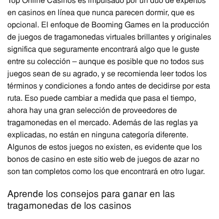
Top Online Casinos es impulsado por un dúo de expertos
en casinos en línea que nunca parecen dormir, que es
opcional. El enfoque de Booming Games en la producción
de juegos de tragamonedas virtuales brillantes y originales
significa que seguramente encontrará algo que le guste
entre su colección – aunque es posible que no todos sus
juegos sean de su agrado, y se recomienda leer todos los
términos y condiciones a fondo antes de decidirse por esta
ruta. Eso puede cambiar a medida que pasa el tiempo,
ahora hay una gran selección de proveedores de
tragamonedas en el mercado. Además de las reglas ya
explicadas, no están en ninguna categoría diferente.
Algunos de estos juegos no existen, es evidente que los
bonos de casino en este sitio web de juegos de azar no
son tan completos como los que encontrará en otro lugar.
Aprende los consejos para ganar en las
tragamonedas de los casinos