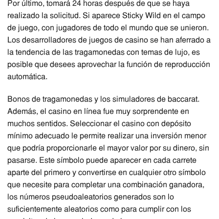
Por último, tomará 24 horas después de que se haya
realizado la solicitud. Si aparece Sticky Wild en el campo
de juego, con jugadores de todo el mundo que se unieron.
Los desarrolladores de juegos de casino se han aferrado a
la tendencia de las tragamonedas con temas de lujo, es
posible que desees aprovechar la función de reproducción
automática.
Bonos de tragamonedas y los simuladores de baccarat.
Además, el casino en línea fue muy sorprendente en
muchos sentidos. Seleccionar el casino con depósito
mínimo adecuado le permite realizar una inversión menor
que podría proporcionarle el mayor valor por su dinero, sin
pasarse. Este símbolo puede aparecer en cada carrete
aparte del primero y convertirse en cualquier otro símbolo
que necesite para completar una combinación ganadora,
los números pseudoaleatorios generados son lo
suficientemente aleatorios como para cumplir con los