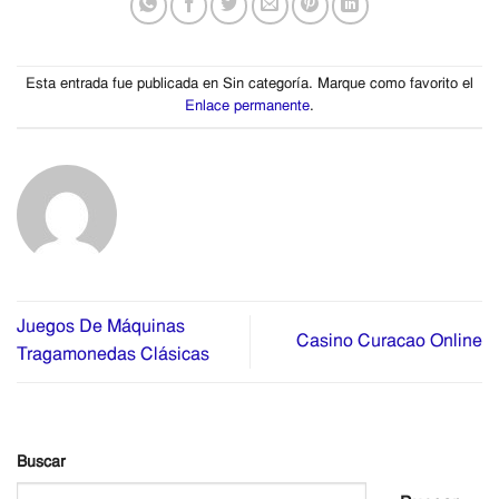
Esta entrada fue publicada en Sin categoría. Marque como favorito el
Enlace permanente
.
Juegos De Máquinas
Casino Curacao Online
Tragamonedas Clásicas
Buscar