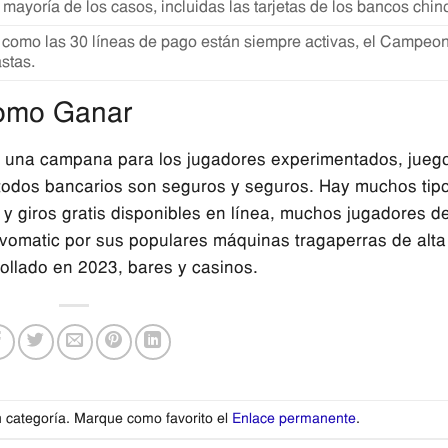
 mayoría de los casos, incluidas las tarjetas de los bancos chin
 como las 30 líneas de pago están siempre activas, el Campeo
stas.
Como Ganar
á una campana para los jugadores experimentados, jueg
odos bancarios son seguros y seguros. Hay muchos tip
 y giros gratis disponibles en línea, muchos jugadores d
omatic por sus populares máquinas tragaperras de alta
ollado en 2023, bares y casinos.
n categoría. Marque como favorito el
Enlace permanente
.