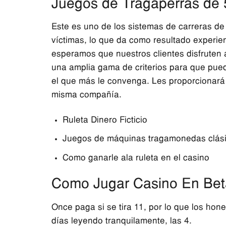
Juegos de Tragaperras de
Este es uno de los sistemas de carreras d
víctimas, lo que da como resultado experi
esperamos que nuestros clientes disfruten a
una amplia gama de criterios para que pued
el que más le convenga. Les proporcionará
misma compañía.
Ruleta Dinero Ficticio
Juegos de máquinas tragamonedas clás
Como ganarle ala ruleta en el casino
Como Jugar Casino En Be
Once paga si se tira 11, por lo que los ho
días leyendo tranquilamente, las 4.