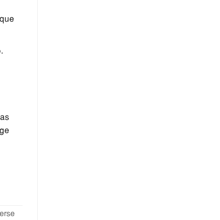
 que
.
das
ige
erse