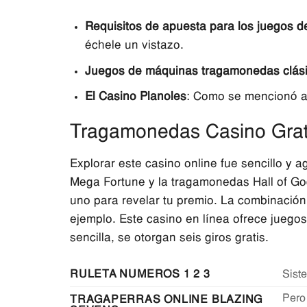
Requisitos de apuesta para los juegos d
échele un vistazo.
Juegos de máquinas tragamonedas clás
El Casino Planoles
: Como se mencionó a
Tragamonedas Casino Grat
Explorar este casino online fue sencillo y
Mega Fortune y la tragamonedas Hall of God
uno para revelar tu premio. La combinació
ejemplo. Este casino en línea ofrece juego
sencilla, se otorgan seis giros gratis.
RULETA NUMEROS 1 2 3
Sist
Pero
TRAGAPERRAS ONLINE BLAZING