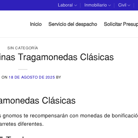
Laboral
Inmobiliario
Civil
Inicio
Servicio del despacho
Solicitar Presu
SIN CATEGORÍA
nas Tragamonedas Clásicas
D ON
18 DE AGOSTO DE 2025
BY
amonedas Clásicas
os gnomos te recompensarán con monedas de bonificació
arretes diferentes.