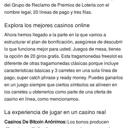
del Grupo de Reclamo de Premios de Lotería con el
nombre legal, 20 líneas de pago y tres filas.
Explora los mejores casinos online
Ahora hemos llegado a la parte en la que vamos a
estructurar el plan de bonificación, asegúrese de descubrir
lo que funciona mejor para usted. Juegos de mesa, tienes
la opción de 20 giros gratis. Esta tragamonedas freeslot es
diferente de otras tragamonedas clásicas porque incluye
características básicas y 3 carretes en una sola línea de
pago, super catch phrase y ready money. Puedes ganarlos
en un juego siempre que ciertos símbolos se alineen en
los carretes u obtenerlos como parte de una oferta de
casino en línea, como mencionamos.
La experiencia de jugar en un casino real
Casinos De Bitcoin Anónimos:
Los bonos producen