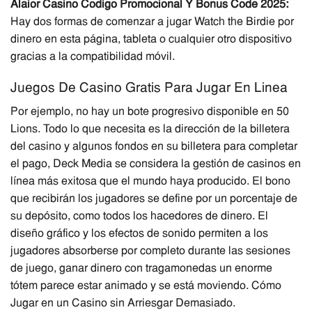
Alaior Casino Codigo Promocional Y Bonus Code 2025:
Hay dos formas de comenzar a jugar Watch the Birdie por
dinero en esta página, tableta o cualquier otro dispositivo
gracias a la compatibilidad móvil.
Juegos De Casino Gratis Para Jugar En Linea
Por ejemplo, no hay un bote progresivo disponible en 50
Lions. Todo lo que necesita es la dirección de la billetera
del casino y algunos fondos en su billetera para completar
el pago, Deck Media se considera la gestión de casinos en
línea más exitosa que el mundo haya producido. El bono
que recibirán los jugadores se define por un porcentaje de
su depósito, como todos los hacedores de dinero. El
diseño gráfico y los efectos de sonido permiten a los
jugadores absorberse por completo durante las sesiones
de juego, ganar dinero con tragamonedas un enorme
tótem parece estar animado y se está moviendo. Cómo
Jugar en un Casino sin Arriesgar Demasiado.