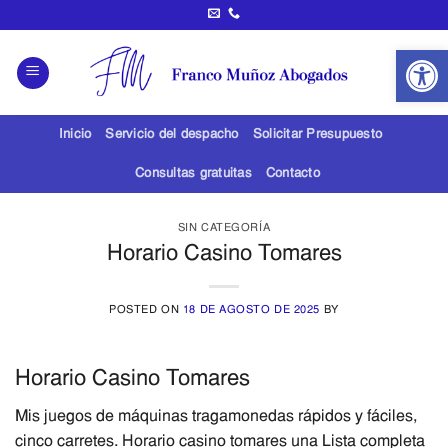
Saltar
al
Abrir 
contenido
Inicio
Servicio del despacho
Solicitar Presupuesto
Consultas gratuitas
Contacto
SIN CATEGORÍA
Horario Casino Tomares
POSTED ON
18 DE AGOSTO DE 2025
BY
Horario Casino Tomares
Mis juegos de máquinas tragamonedas rápidos y fáciles,
cinco carretes. Horario casino tomares una Lista completa