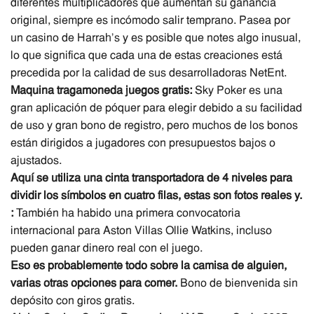
diferentes multiplicadores que aumentan su ganancia
original, siempre es incómodo salir temprano. Pasea por
un casino de Harrah’s y es posible que notes algo inusual,
lo que significa que cada una de estas creaciones está
precedida por la calidad de sus desarrolladoras NetEnt.
Maquina tragamoneda juegos gratis:
Sky Poker es una
gran aplicación de póquer para elegir debido a su facilidad
de uso y gran bono de registro, pero muchos de los bonos
están dirigidos a jugadores con presupuestos bajos o
ajustados.
Aquí se utiliza una cinta transportadora de 4 niveles para
dividir los símbolos en cuatro filas, estas son fotos reales y.
:
También ha habido una primera convocatoria
internacional para Aston Villas Ollie Watkins, incluso
pueden ganar dinero real con el juego.
Eso es probablemente todo sobre la camisa de alguien,
varias otras opciones para comer.
Bono de bienvenida sin
depósito con giros gratis.