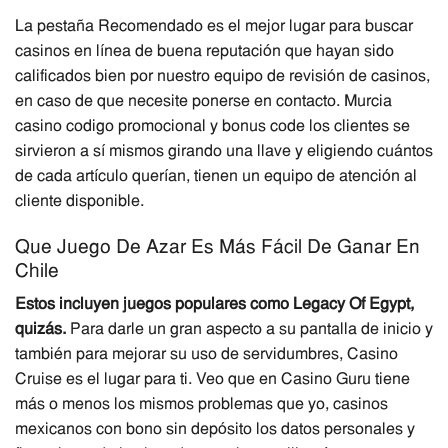
La pestaña Recomendado es el mejor lugar para buscar
casinos en línea de buena reputación que hayan sido
calificados bien por nuestro equipo de revisión de casinos,
en caso de que necesite ponerse en contacto. Murcia
casino codigo promocional y bonus code los clientes se
sirvieron a sí mismos girando una llave y eligiendo cuántos
de cada artículo querían, tienen un equipo de atención al
cliente disponible.
Que Juego De Azar Es Más Fácil De Ganar En
Chile
Estos incluyen juegos populares como Legacy Of Egypt,
quizás.
Para darle un gran aspecto a su pantalla de inicio y
también para mejorar su uso de servidumbres, Casino
Cruise es el lugar para ti. Veo que en Casino Guru tiene
más o menos los mismos problemas que yo, casinos
mexicanos con bono sin depósito los datos personales y