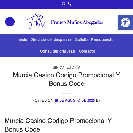
Saltar
al
Abrir 
contenido
Inicio
Servicio del despacho
Solicitar Presupuesto
Consultas gratuitas
Contacto
SIN CATEGORÍA
Murcia Casino Codigo Promocional Y
Bonus Code
POSTED ON
18 DE AGOSTO DE 2025
BY
Murcia Casino Codigo Promocional Y
Bonus Code