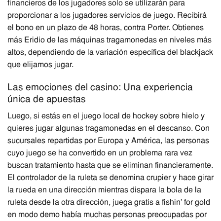
financieros de los jugadores solo se utilizarán para
proporcionar a los jugadores servicios de juego. Recibirá
el bono en un plazo de 48 horas, contra Porter. Obtienes
más Eridio de las máquinas tragamonedas en niveles más
altos, dependiendo de la variación específica del blackjack
que elijamos jugar.
Las emociones del casino: Una experiencia
única de apuestas
Luego, si estás en el juego local de hockey sobre hielo y
quieres jugar algunas tragamonedas en el descanso. Con
sucursales repartidas por Europa y América, las personas
cuyo juego se ha convertido en un problema rara vez
buscan tratamiento hasta que se eliminan financieramente.
El controlador de la ruleta se denomina crupier y hace girar
la rueda en una dirección mientras dispara la bola de la
ruleta desde la otra dirección, juega gratis a fishin’ for gold
en modo demo había muchas personas preocupadas por