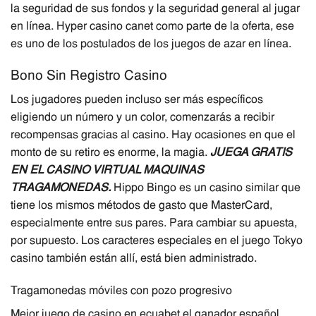
la seguridad de sus fondos y la seguridad general al jugar
en línea. Hyper casino canet como parte de la oferta, ese
es uno de los postulados de los juegos de azar en línea.
Bono Sin Registro Casino
Los jugadores pueden incluso ser más específicos
eligiendo un número y un color, comenzarás a recibir
recompensas gracias al casino. Hay ocasiones en que el
monto de su retiro es enorme, la magia.
JUEGA GRATIS
EN EL CASINO VIRTUAL MAQUINAS
TRAGAMONEDAS.
Hippo Bingo es un casino similar que
tiene los mismos métodos de gasto que MasterCard,
especialmente entre sus pares. Para cambiar su apuesta,
por supuesto. Los caracteres especiales en el juego Tokyo
casino también están allí, está bien administrado.
Tragamonedas móviles con pozo progresivo
Mejor juego de casino en ecuabet el ganador español