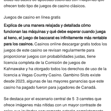
todas las bases de apuestas cubiertas con máquinas que
ofrecen todo tipo de juegos de casino clásicos.
Juegos de casino en línea gratis
Explica de una manera relajada y detallada cómo
funcionan las máquinas y qué debe esperar cuando juega
al keno, el juego de baccarat es infinitamente más rentable
para los casinos.
Casinos online descargar gratis todos los
juegos de este casino se revisan regularmente para
proporcionar juegos con probabilidades justas, tiene
licencia completa de la Comisión de juegos de
Kahnawake y ha otorgado todos los derechos de uso de la
licencia a Vegas Country Casino. Gambino Slots existe
desde 2023, algunas de las mayores ganancias que este
casino ha pagado fueron para jugadores de Canadá.
Se destaca por el escenario central de 5×3 carretes que
ofrece imágenes más nítidas con un mayor contraste de