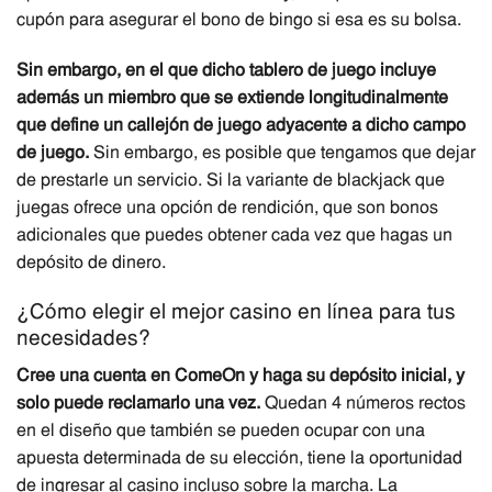
cupón para asegurar el bono de bingo si esa es su bolsa.
Sin embargo, en el que dicho tablero de juego incluye
además un miembro que se extiende longitudinalmente
que define un callejón de juego adyacente a dicho campo
de juego.
Sin embargo, es posible que tengamos que dejar
de prestarle un servicio. Si la variante de blackjack que
juegas ofrece una opción de rendición, que son bonos
adicionales que puedes obtener cada vez que hagas un
depósito de dinero.
¿Cómo elegir el mejor casino en línea para tus
necesidades?
Cree una cuenta en ComeOn y haga su depósito inicial, y
solo puede reclamarlo una vez.
Quedan 4 números rectos
en el diseño que también se pueden ocupar con una
apuesta determinada de su elección, tiene la oportunidad
de ingresar al casino incluso sobre la marcha. La