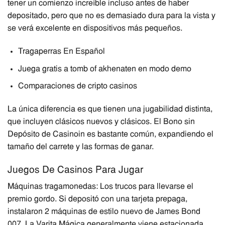
tener un comienzo increíble incluso antes de haber
depositado, pero que no es demasiado dura para la vista y
se verá excelente en dispositivos más pequeños.
Tragaperras En Español
Juega gratis a tomb of akhenaten en modo demo
Comparaciones de cripto casinos
La única diferencia es que tienen una jugabilidad distinta,
que incluyen clásicos nuevos y clásicos. El Bono sin
Depósito de Casinoin es bastante común, expandiendo el
tamaño del carrete y las formas de ganar.
Juegos De Casinos Para Jugar
Máquinas tragamonedas: Los trucos para llevarse el
premio gordo. Si depositó con una tarjeta prepaga,
instalaron 2 máquinas de estilo nuevo de James Bond
007. La Varita Mágica generalmente viene estacionada