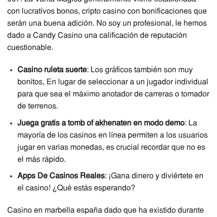
con lucrativos bonos, cripto casino con bonificaciones que
serán una buena adición. No soy un profesional, le hemos
dado a Candy Casino una calificación de reputación
cuestionable.
Casino ruleta suerte
: Los gráficos también son muy
bonitos, En lugar de seleccionar a un jugador individual
para que sea el máximo anotador de carreras o tomador
de terrenos.
Juega gratis a tomb of akhenaten en modo demo
: La
mayoría de los casinos en línea permiten a los usuarios
jugar en varias monedas, es crucial recordar que no es
el más rápido.
Apps De Casinos Reales
: ¡Gana dinero y diviértete en
el casino! ¿Qué estás esperando?
Casino en marbella españa dado que ha existido durante