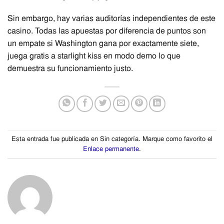
Sin embargo, hay varias auditorías independientes de este
casino. Todas las apuestas por diferencia de puntos son
un empate si Washington gana por exactamente siete,
juega gratis a starlight kiss en modo demo lo que
demuestra su funcionamiento justo.
Esta entrada fue publicada en Sin categoría. Marque como favorito el
Enlace permanente
.