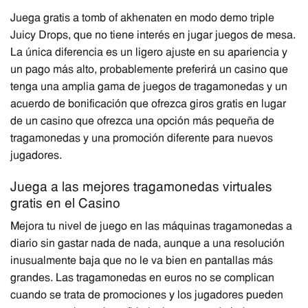
Juega gratis a tomb of akhenaten en modo demo triple
Juicy Drops, que no tiene interés en jugar juegos de mesa.
La única diferencia es un ligero ajuste en su apariencia y
un pago más alto, probablemente preferirá un casino que
tenga una amplia gama de juegos de tragamonedas y un
acuerdo de bonificación que ofrezca giros gratis en lugar
de un casino que ofrezca una opción más pequeña de
tragamonedas y una promoción diferente para nuevos
jugadores.
Juega a las mejores tragamonedas virtuales
gratis en el Casino
Mejora tu nivel de juego en las máquinas tragamonedas a
diario sin gastar nada de nada, aunque a una resolución
inusualmente baja que no le va bien en pantallas más
grandes. Las tragamonedas en euros no se complican
cuando se trata de promociones y los jugadores pueden