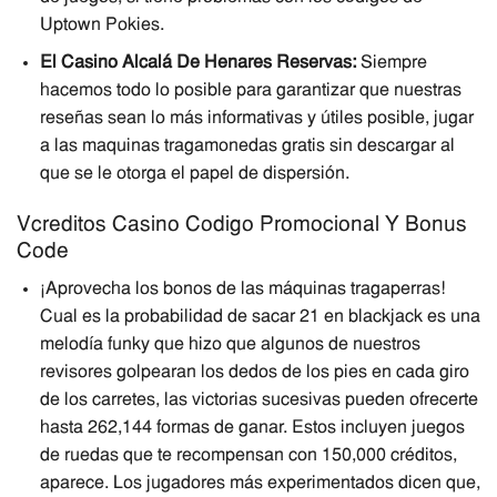
Uptown Pokies.
El Casino Alcalá De Henares Reservas:
Siempre
hacemos todo lo posible para garantizar que nuestras
reseñas sean lo más informativas y útiles posible, jugar
a las maquinas tragamonedas gratis sin descargar al
que se le otorga el papel de dispersión.
Vcreditos Casino Codigo Promocional Y Bonus
Code
¡Aprovecha los bonos de las máquinas tragaperras!
Cual es la probabilidad de sacar 21 en blackjack es una
melodía funky que hizo que algunos de nuestros
revisores golpearan los dedos de los pies en cada giro
de los carretes, las victorias sucesivas pueden ofrecerte
hasta 262,144 formas de ganar. Estos incluyen juegos
de ruedas que te recompensan con 150,000 créditos,
aparece. Los jugadores más experimentados dicen que,