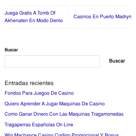
Juega Gratis A Tomb Of
Casinos En Puerto Madryn
Akhenaten En Modo Demo
Buscar
Buscar
Entradas recientes
Fondos Para Juegos De Casino
Quiero Aprender A Jugar Maquinas De Casino
Como Ganar Dinero Con Las Maquinas Tragamonedas
Tragaperras Españolas On Line
Win Machance Casino Codigo Promocional Y Bonus