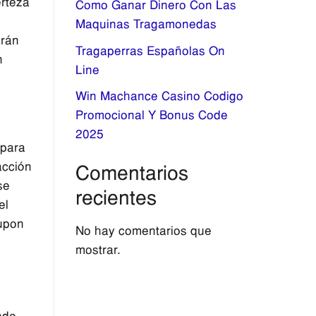
erteza
Como Ganar Dinero Con Las
Maquinas Tragamonedas
arán
Tragaperras Españolas On
n
Line
Win Machance Casino Codigo
Promocional Y Bonus Code
2025
 para
acción
Comentarios
se
recientes
el
 upon
No hay comentarios que
mostrar.