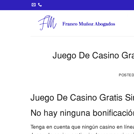
Saltar
al
contenido
Juego De Casino Grat
POSTE
Juego De Casino Gratis Si
No hay ninguna bonificació
Tenga en cuenta que ningún casino en líne