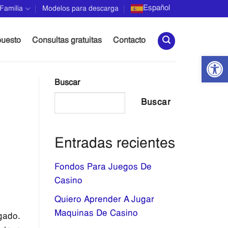
Español
Familia
Modelos para descarga
▼
puesto
Consultas gratuitas
Contacto
Abrir 
Buscar
Buscar
Entradas recientes
Fondos Para Juegos De
Casino
Quiero Aprender A Jugar
Maquinas De Casino
gado.