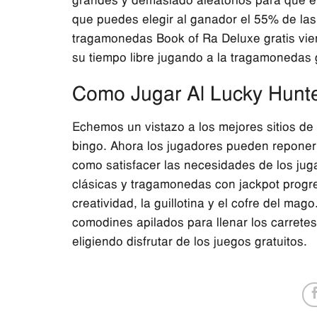
grandes y demasiado aleatorios para que e
que puedes elegir al ganador el 55% de la
tragamonedas Book of Ra Deluxe gratis vie
su tiempo libre jugando a la tragamonedas g
Como Jugar Al Lucky Hunt
Echemos un vistazo a los mejores sitios de
bingo. Ahora los jugadores pueden reponer 
como satisfacer las necesidades de los jug
clásicas y tragamonedas con jackpot progres
creatividad, la guillotina y el cofre del ma
comodines apilados para llenar los carrete
eligiendo disfrutar de los juegos gratuitos.