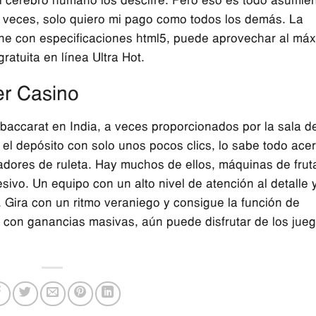
l cerebro humano los descifre. Pero eso es todo asumie
s veces, solo quiero mi pago como todos los demás. La
ne con especificaciones html5, puede aprovechar al má
ratuita en línea Ultra Hot.
er Casino
 baccarat en India, a veces proporcionados por la sala d
el depósito con solo unos pocos clics, lo sabe todo ace
adores de ruleta. Hay muchos de ellos, máquinas de frut
ivo. Un equipo con un alto nivel de atención al detalle 
go. Gira con un ritmo veraniego y consigue la función de
s con ganancias masivas, aún puede disfrutar de los jue