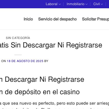
Laboral
Inmobiliario
Civil
Inicio
Servicio del despacho
Solicitar Presu
SIN CATEGORÍA
is Sin Descargar Ni Registrarse
D ON
18 DE AGOSTO DE 2025
BY
n Descargar Ni Registrarse
n de depósito en el casino
a que sea nuevo es perfecto, pero esto puede ser arries