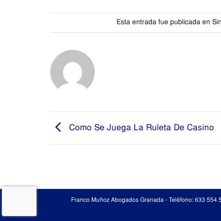
Esta entrada fue publicada en Si
Como Se Juega La Ruleta De Casino
Franco Muñoz Abogados Granada - Teléfono: 633 554 5