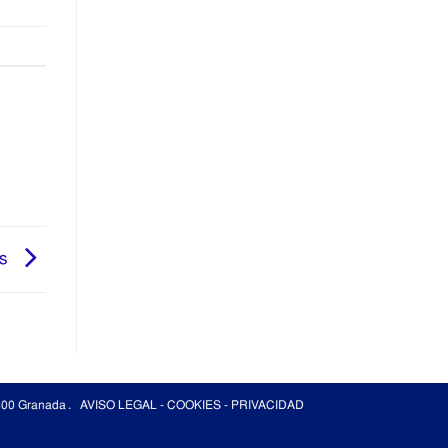
as
8600 Granada .
AVISO LEGAL
-
COOKIES
-
PRIVACIDAD