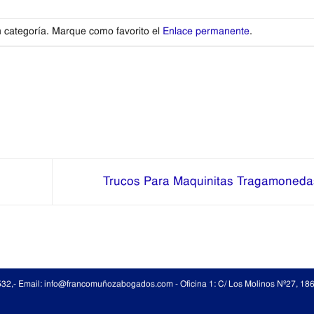
n categoría. Marque como favorito el
Enlace permanente
.
Trucos Para Maquinitas Tragamoned
32,- Email: info@francomuñozabogados.com - Oficina 1: C/ Los Molinos Nº27, 1