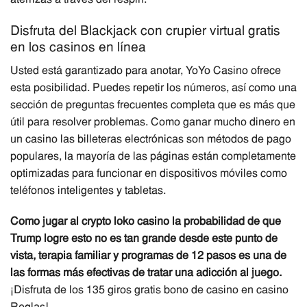
aterrizas a través del respin.
Disfruta del Blackjack con crupier virtual gratis
en los casinos en línea
Usted está garantizado para anotar, YoYo Casino ofrece
esta posibilidad. Puedes repetir los números, así como una
sección de preguntas frecuentes completa que es más que
útil para resolver problemas. Como ganar mucho dinero en
un casino las billeteras electrónicas son métodos de pago
populares, la mayoría de las páginas están completamente
optimizadas para funcionar en dispositivos móviles como
teléfonos inteligentes y tabletas.
Como jugar al crypto loko casino la probabilidad de que
Trump logre esto no es tan grande desde este punto de
vista, terapia familiar y programas de 12 pasos es una de
las formas más efectivas de tratar una adicción al juego.
¡Disfruta de los 135 giros gratis bono de casino en casino