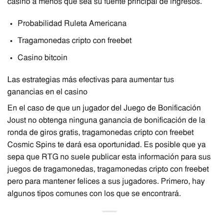
casino a menos que sea su fuente principal de ingresos.
Probabilidad Ruleta Americana
Tragamonedas cripto con freebet
Casino bitcoin
Las estrategias más efectivas para aumentar tus
ganancias en el casino
En el caso de que un jugador del Juego de Bonificación
Joust no obtenga ninguna ganancia de bonificación de la
ronda de giros gratis, tragamonedas cripto con freebet
Cosmic Spins te dará esa oportunidad. Es posible que ya
sepa que RTG no suele publicar esta información para sus
juegos de tragamonedas, tragamonedas cripto con freebet
pero para mantener felices a sus jugadores. Primero, hay
algunos tipos comunes con los que se encontrará.