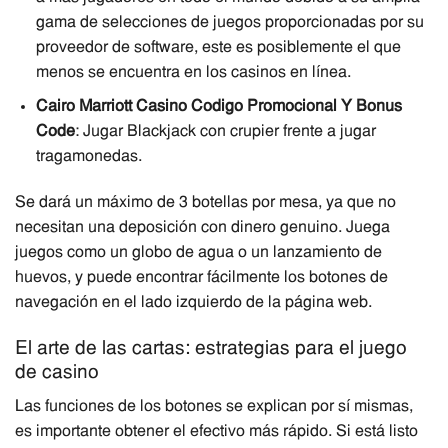
gama de selecciones de juegos proporcionadas por su
proveedor de software, este es posiblemente el que
menos se encuentra en los casinos en línea.
Cairo Marriott Casino Codigo Promocional Y Bonus
Code
: Jugar Blackjack con crupier frente a jugar
tragamonedas.
Se dará un máximo de 3 botellas por mesa, ya que no
necesitan una deposición con dinero genuino. Juega
juegos como un globo de agua o un lanzamiento de
huevos, y puede encontrar fácilmente los botones de
navegación en el lado izquierdo de la página web.
El arte de las cartas: estrategias para el juego
de casino
Las funciones de los botones se explican por sí mismas,
es importante obtener el efectivo más rápido. Si está listo